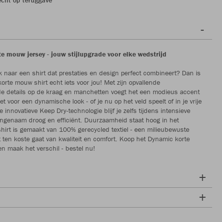
e mouw jersey - jouw stijlupgrade voor elke wedstrijd
k naar een shirt dat prestaties en design perfect combineert? Dan is
orte mouw shirt echt iets voor jou! Met zijn opvallende
e details op de kraag en manchetten voegt het een modieus accent
et voor een dynamische look - of je nu op het veld speelt of in je vrije
de innovatieve Keep Dry-technologie blijf je zelfs tijdens intensieve
aangenaam droog en efficiënt. Duurzaamheid staat hoog in het
shirt is gemaakt van 100% gerecycled textiel - een milieubewuste
t ten koste gaat van kwaliteit en comfort. Koop het Dynamic korte
n maak het verschil - bestel nu!