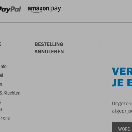
E
BESTELLING
ANNULEREN
info
VER
el
JE 
n
& Klachten
&
Uitgezon
s
afgeprijs
r ons
WORD 