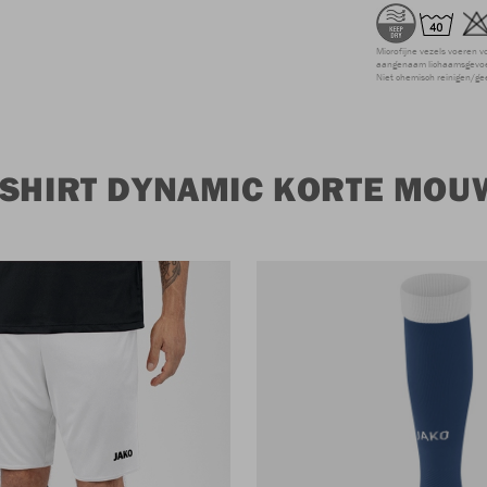
Microfijne vezels voeren v
aangenaam lichaamsgevoel
Niet chemisch reinigen/ge
 SHIRT DYNAMIC KORTE MOU