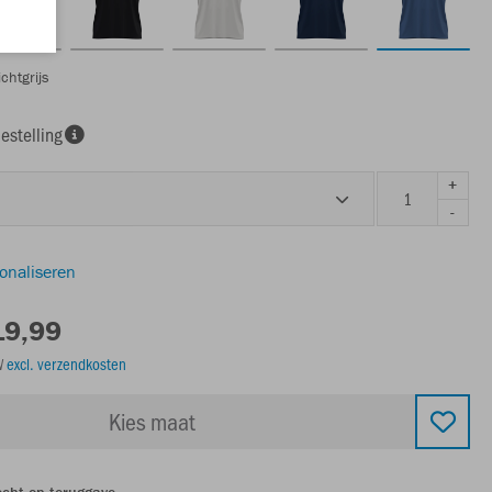
chtgrijs
estelling
+
-
sonaliseren
19,99
TW
excl. verzendkosten
Kies maat
echt op teruggave