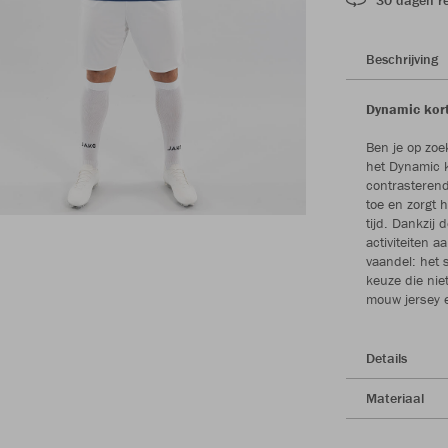
Beschrijving
Dynamic kort
Ben je op zoe
het Dynamic k
contrasterend
toe en zorgt h
tijd. Dankzij 
activiteiten 
vaandel: het 
keuze die nie
mouw jersey e
Details
Materiaal