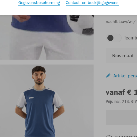
Gegevensbescherming
Contact- en bedrijfsgegevens
nachtblauw/wit/li
Teamb
Kies maat
Artikel per
vanaf € 
Prijs incl. 21% B
30 dagen r