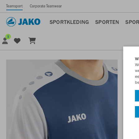
Teamsport
Corporate Teamwear
SPORTKLEDING
SPORTEN
SPOR
1
Wi
We
we
ee
be