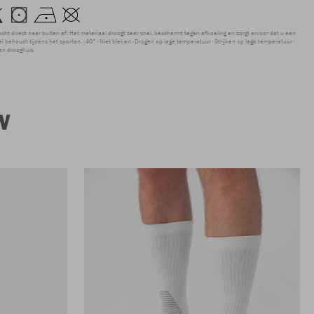
ocht direct naar buiten af. Het materiaal droogt zeer snel, beschermt tegen afkoeling en zorgt ervoor dat u een
 behoudt tijdens het sporten.
40°
Niet bleken
Drogen op lage temperatuur
Strijken op lage temperatuur
en droogkuis
W