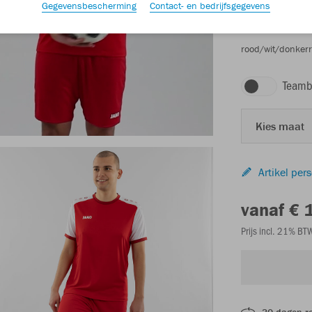
Gegevensbescherming
Contact- en bedrijfsgegevens
rood/wit/donker
Teamb
Kies maat
Artikel per
vanaf € 
Prijs incl. 21% B
30 dagen r