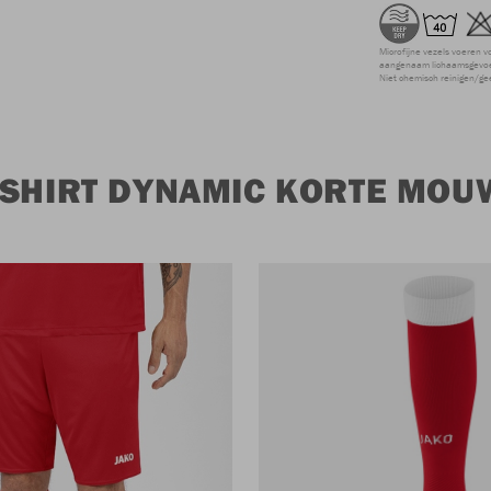
Microfijne vezels voeren v
aangenaam lichaamsgevoel
Niet chemisch reinigen/ge
 SHIRT DYNAMIC KORTE MOU