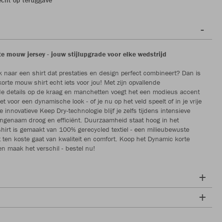
e mouw jersey - jouw stijlupgrade voor elke wedstrijd
k naar een shirt dat prestaties en design perfect combineert? Dan is
orte mouw shirt echt iets voor jou! Met zijn opvallende
e details op de kraag en manchetten voegt het een modieus accent
et voor een dynamische look - of je nu op het veld speelt of in je vrije
de innovatieve Keep Dry-technologie blijf je zelfs tijdens intensieve
aangenaam droog en efficiënt. Duurzaamheid staat hoog in het
shirt is gemaakt van 100% gerecycled textiel - een milieubewuste
t ten koste gaat van kwaliteit en comfort. Koop het Dynamic korte
n maak het verschil - bestel nu!