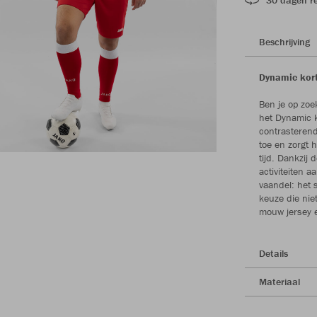
Beschrijving
Dynamic kort
Ben je op zoe
het Dynamic k
contrasterend
toe en zorgt h
tijd. Dankzij 
activiteiten 
vaandel: het 
keuze die nie
mouw jersey e
Details
Materiaal