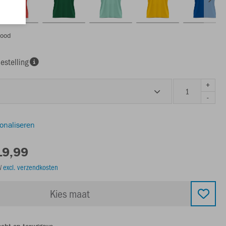
rood
estelling
+
-
sonaliseren
19,99
TW
excl. verzendkosten
Kies maat
echt op teruggave