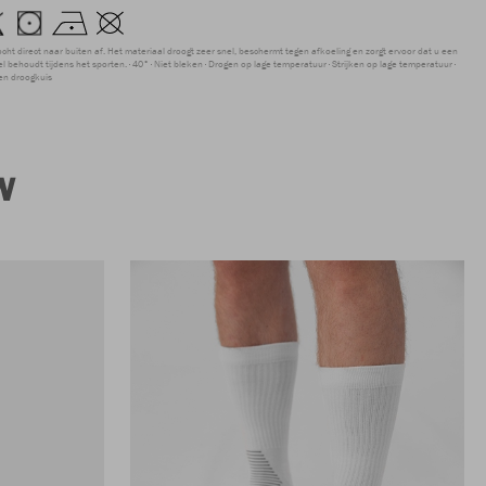
ocht direct naar buiten af. Het materiaal droogt zeer snel, beschermt tegen afkoeling en zorgt ervoor dat u een
 behoudt tijdens het sporten.
40°
Niet bleken
Drogen op lage temperatuur
Strijken op lage temperatuur
en droogkuis
W