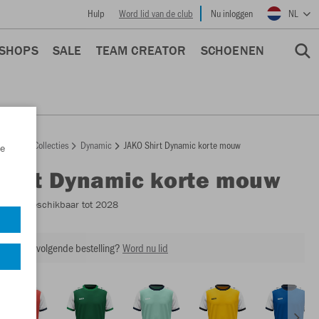
Hulp
Word lid van de club
Nu inloggen
NL
 SHOPS
SALE
TEAM CREATOR
SCHOENEN
epage
Collecties
Dynamic
JAKO Shirt Dynamic korte mouw
e
Shirt Dynamic korte mouw
4270
- Beschikbaar tot 2028
ing op je volgende bestelling?
Word nu lid