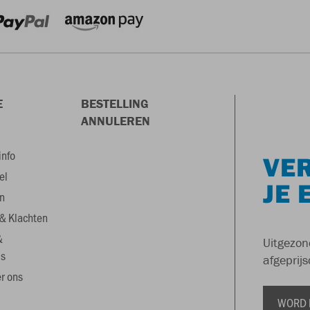
E
BESTELLING
ANNULEREN
info
VER
el
JE 
n
& Klachten
&
Uitgezon
s
afgeprijs
r ons
WORD 