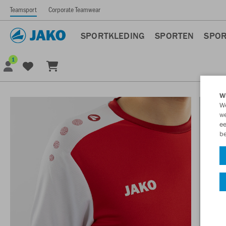
Teamsport
Corporate Teamwear
SPORTKLEDING
SPORTEN
SPOR
1
Wi
We
we
ee
be