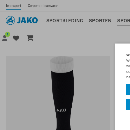
Teamsport
Corporate Teamwear
SPORTKLEDING
SPORTEN
SPOR
1
Wi
We
we
ee
be