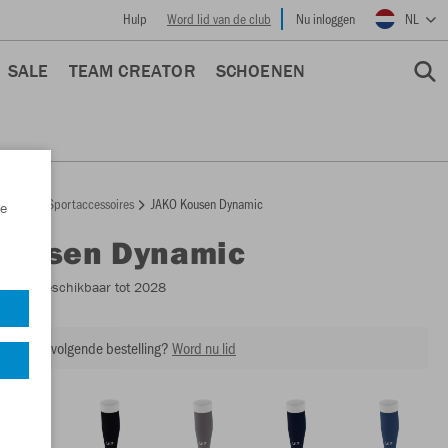
Hulp
Word lid van de club
Nu inloggen
NL
SALE
TEAM CREATOR
SCHOENEN
epage
Sportaccessoires
JAKO Kousen Dynamic
e
Kousen Dynamic
3870
- Beschikbaar tot 2028
ing op je volgende bestelling?
Word nu lid