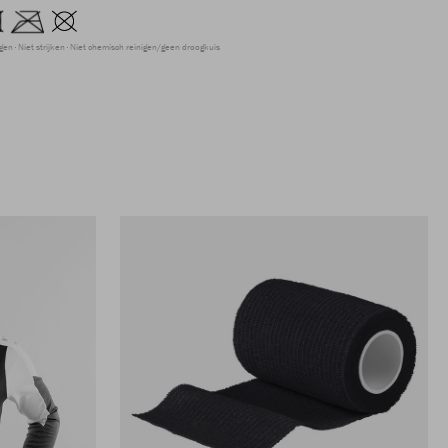
ogen
Niet strijken
Niet chemisch reinigen/geen droogkuis