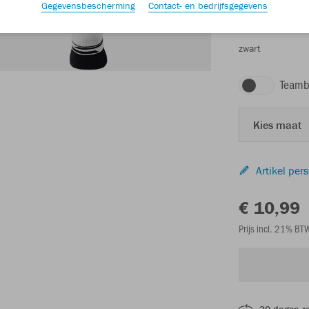
Gegevensbescherming
Contact- en bedrijfsgegevens
zwart
Teamb
Kies maat
Artikel per
€ 10,99
Prijs incl. 21% B
30 dagen r