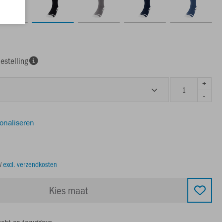
estelling
+
-
sonaliseren
TW
excl. verzendkosten
Kies maat
echt op teruggave