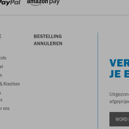
E
BESTELLING
ANNULEREN
info
VER
el
JE 
n
& Klachten
&
Uitgezon
s
afgeprijs
r ons
WORD 