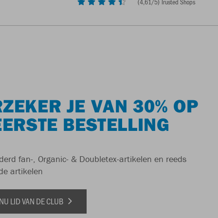
(
4,61
/5) Trusted Shops
ZEKER JE VAN 30% OP
EERSTE BESTELLING
derd fan-, Organic- & Doubletex-artikelen en reeds
de artikelen
NU LID VAN DE CLUB