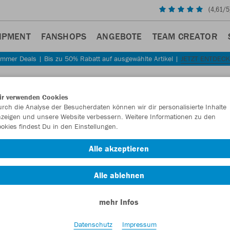
(
4,61
/5
IPMENT
FANSHOPS
ANGEBOTE
TEAM CREATOR
mmer Deals | Bis zu 50% Rabatt auf ausgewählte Artikel |
JETZT ENTDEC
Sta
Zurück
ir verwenden Cookies
JAKO
rch die Analyse der Besucherdaten können wir dir personalisierte Inhalte
zeigen und unsere Website verbessern. Weitere Informationen zu den
Damen
okies findest Du in den Einstellungen.
Artikelnummer:
Alle akzeptieren
Alle ablehnen
Lust auf 30% R
mehr Infos
Datenschutz
Impressum