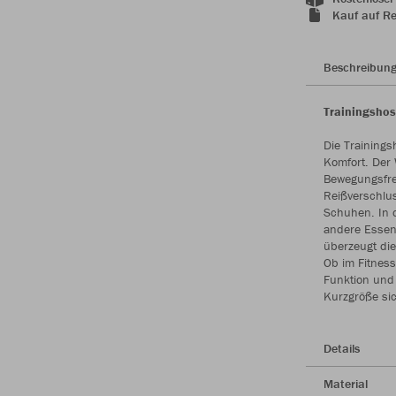
Kauf auf R
Beschreibun
Trainingsho
Die Trainings
Komfort. Der 
Bewegungsfrei
Reißverschlu
Schuhen. In 
andere Essent
überzeugt die
Ob im Fitness
Funktion und 
Kurzgröße si
Details
Material