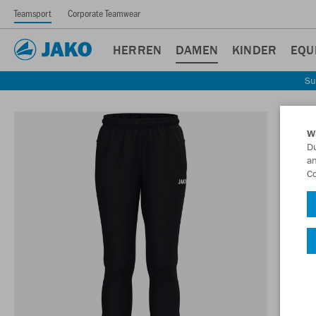
Teamsport
Corporate Teamwear
HERREN
DAMEN
KINDER
EQU
Su
W
Du
an
Co