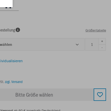
estellung
Größentabelle
+
 wählen
-
ividualisieren
wSt.
zzgl. Versand
Bitte Größe wählen
 Versand
ab 60 € innerhalb Deutschland