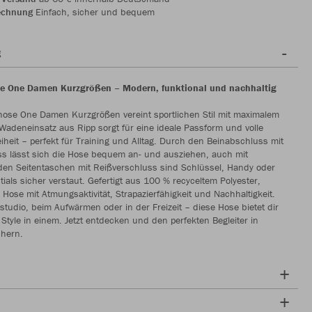
echnung
Einfach, sicher und bequem
g
se One Damen Kurzgrößen – Modern, funktional und nachhaltig
hose One Damen Kurzgrößen vereint sportlichen Stil mit maximalem
Wadeneinsatz aus Ripp sorgt für eine ideale Passform und volle
heit – perfekt für Training und Alltag. Durch den Beinabschluss mit
ss lässt sich die Hose bequem an- und ausziehen, auch mit
den Seitentaschen mit Reißverschluss sind Schlüssel, Handy oder
ials sicher verstaut. Gefertigt aus 100 % recyceltem Polyester,
 Hose mit Atmungsaktivität, Strapazierfähigkeit und Nachhaltigkeit.
studio, beim Aufwärmen oder in der Freizeit – diese Hose bietet dir
Style in einem. Jetzt entdecken und den perfekten Begleiter in
chern.