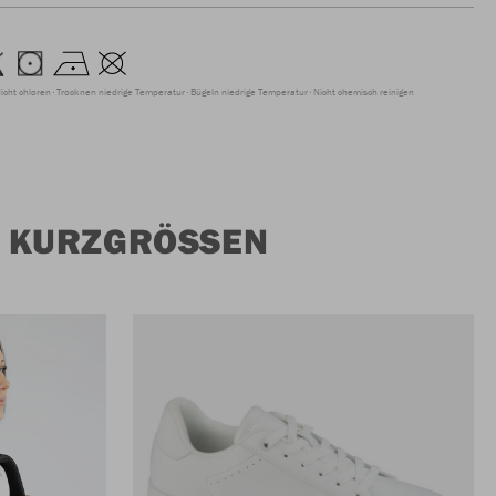
icht chloren
Trocknen niedrige Temperatur
Bügeln niedrige Temperatur
Nicht chemisch reinigen
 KURZGRÖSSEN