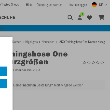
) Trusted Shops
Hilfe
Clubmitglied werden
Jetzt einloggen
DE
1
SCHUHE
KEN
rtseite
Damen
Highlights
Neuheiten
JAKO Trainingshose One Damen Kurzgröß
Trainingshose One
 Kurzgrößen
8400DS
- Lieferbar bis 2031
abatt bei Deiner nächsten Bestellung?
Jetzt Mitglied werden