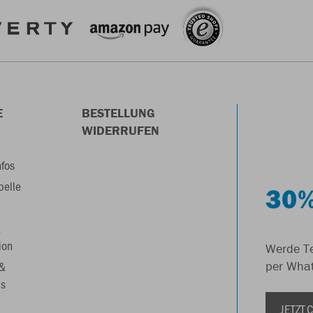
E
BESTELLUNG
WIDERRUFEN
nfos
belle
30%
&
ion
Werde Te
 &
per Wha
s
JETZT