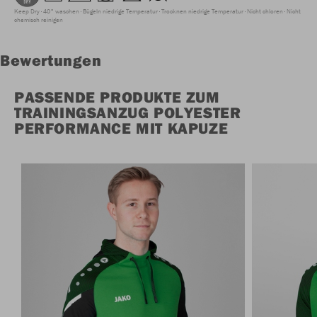
Keep Dry
40° waschen
Bügeln niedrige Temperatur
Trocknen niedrige Temperatur
Nicht chloren
Nicht
chemisch reinigen
Bewertungen
PASSENDE PRODUKTE ZUM
TRAININGSANZUG POLYESTER
PERFORMANCE MIT KAPUZE