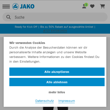
1
Suche
Ready for Kick Off | Bis zu 50% Rabatt auf ausgewählte Artikel |
JETZT ENTDECKEN
Wir verwenden Cookies
Durch die Analyse der Besucherdaten können wir dir
personalisierte Inhalte anzeigen und unsere Website
verbessern. Weitere Informationen zu den Cookies findest Du
in den Einstellungen.
Alle akzeptieren
Alle ablehnen
mehr Infos
Datenschutz
Impressum