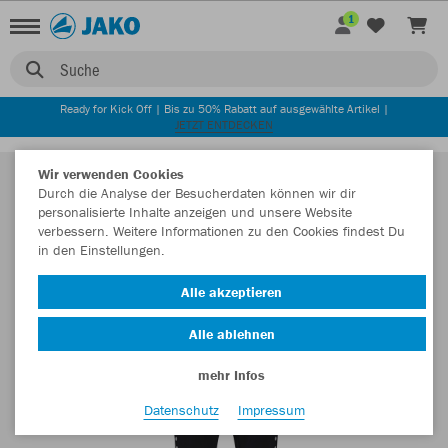
1
Suche
Ready for Kick Off | Bis zu 50% Rabatt auf ausgewählte Artikel |
JETZT ENTDECKEN
Wir verwenden Cookies
Durch die Analyse der Besucherdaten können wir dir
personalisierte Inhalte anzeigen und unsere Website
verbessern. Weitere Informationen zu den Cookies findest Du
in den Einstellungen.
Alle akzeptieren
Alle ablehnen
mehr Infos
Datenschutz
Impressum