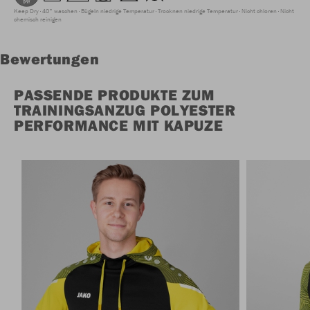
Keep Dry
40° waschen
Bügeln niedrige Temperatur
Trocknen niedrige Temperatur
Nicht chloren
Nicht
chemisch reinigen
Bewertungen
PASSENDE PRODUKTE ZUM
TRAININGSANZUG POLYESTER
PERFORMANCE MIT KAPUZE