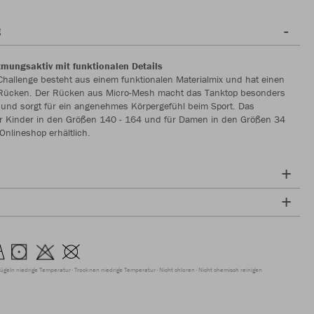
g
mungsaktiv mit funktionalen Details
hallenge besteht aus einem funktionalen Materialmix und hat einen
 Rücken. Der Rücken aus Micro-Mesh macht das Tanktop besonders
 und sorgt für ein angenehmes Körpergefühl beim Sport. Das
für Kinder in den Größen 140 - 164 und für Damen in den Größen 34
Onlineshop erhältlich.
ügeln niedrige Temperatur
Trocknen niedrige Temperatur
Nicht chloren
Nicht chemisch reinigen