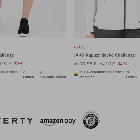
SALE!
allenge
JAKO Kapuzenjacke Challenge
ab 22,99 €
,99 €
72 %
64,99 €
64 %
enen Farben
3
in 10 verschiedenen Farben
10
Farben
Individualisierbar
erhältlich
Farben