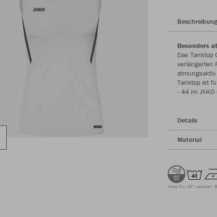
Beschreibun
Besonders at
Das Tanktop C
verlängerten
atmungsaktiv
Tanktop ist 
- 44 im JAKO 
Details
Material
Keep Dry
40° waschen
B