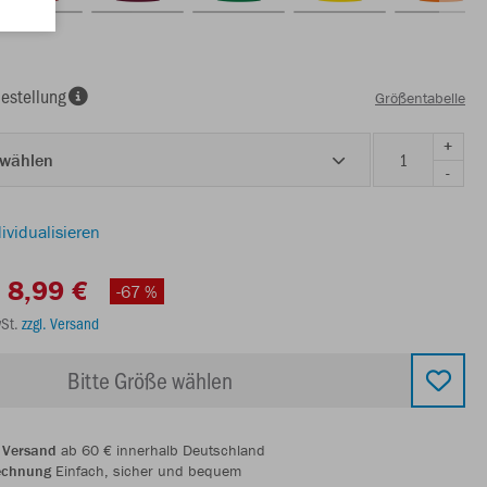
estellung
Größentabelle
+
 wählen
-
ividualisieren
8,99 €
-67 %
wSt.
zzgl. Versand
Bitte Größe wählen
 Versand
ab 60 € innerhalb Deutschland
echnung
Einfach, sicher und bequem