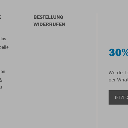
E
BESTELLUNG
WIDERRUFEN
nfos
belle
30%
&
ion
Werde Te
 &
per Wha
s
JETZT