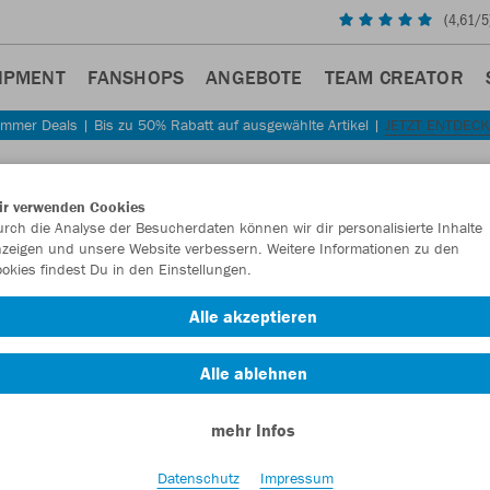
(
4,61
/5
IPMENT
FANSHOPS
ANGEBOTE
TEAM CREATOR
mmer Deals | Bis zu 50% Rabatt auf ausgewählte Artikel |
JETZT ENTDEC
Sta
Zurück
ir verwenden Cookies
JAKO
rch die Analyse der Besucherdaten können wir dir personalisierte Inhalte
zeigen und unsere Website verbessern. Weitere Informationen zu den
okies findest Du in den Einstellungen.
Artikelnummer:
Alle akzeptieren
Lust auf 30% R
Alle ablehnen
mehr Infos
Datenschutz
Impressum