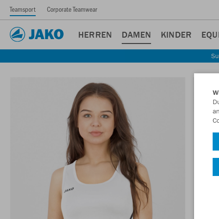
Teamsport
Corporate Teamwear
HERREN
DAMEN
KINDER
EQU
Su
W
Du
an
Co