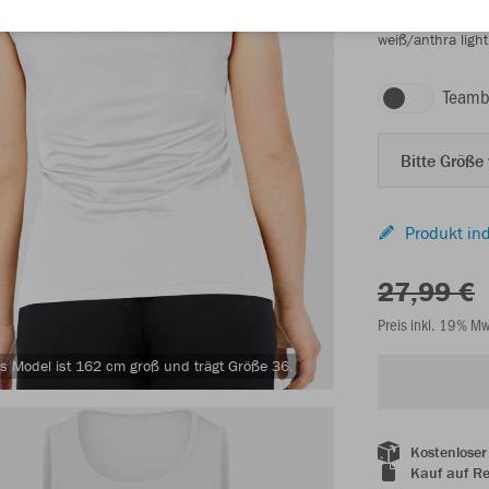
weiß/anthra light
Teamb
Bitte Größe
Produkt ind
27,99 €
Preis inkl. 19% M
s Model ist 162 cm groß und trägt Größe 36.
Kostenloser
Kauf auf R