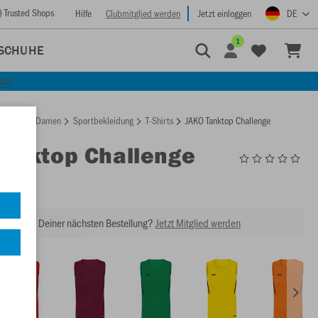
) Trusted Shops
Hilfe
Clubmitglied werden
Jetzt einloggen
DE
1
SCHUHE
KEN
rtseite
Damen
Sportbekleidung
T-Shirts
JAKO Tanktop Challenge
Tanktop Challenge
6021
abatt bei Deiner nächsten Bestellung?
Jetzt Mitglied werden