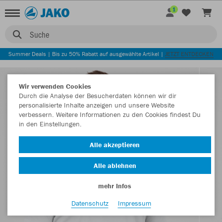
1
Suche
Summer Deals | Bis zu 50% Rabatt auf ausgewählte Artikel |
JETZT ENTDECKEN
Wir verwenden Cookies
Durch die Analyse der Besucherdaten können wir dir
personalisierte Inhalte anzeigen und unsere Website
verbessern. Weitere Informationen zu den Cookies findest Du
in den Einstellungen.
Alle akzeptieren
Alle ablehnen
mehr Infos
Datenschutz
Impressum