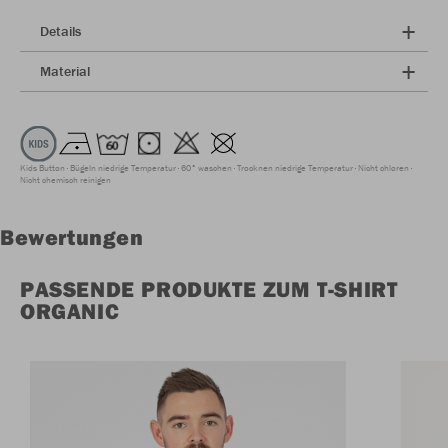
Details
Material
Kids Button
Bügeln niedrige Temperatur
60° waschen
Trocknen niedrige Temperatur
Nicht chloren
Nicht chemisch reinigen
Bewertungen
PASSENDE PRODUKTE ZUM T-SHIRT
ORGANIC