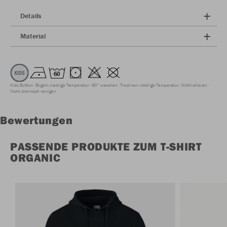
Details
Material
Kids Button
Bügeln niedrige Temperatur
60° waschen
Trocknen niedrige Temperatur
Nicht chloren
Nicht chemisch reinigen
Bewertungen
PASSENDE PRODUKTE ZUM T-SHIRT
ORGANIC