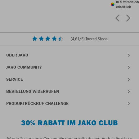
in 9 verschie
erhältlich
(
4,61
/5) Trusted Shops
ÜBER JAKO
JAKO COMMUNITY
SERVICE
BESTELLUNG WIDERRUFEN
PRODUKTRÜCKRUF CHALLENGE
30% RABATT IM JAKO CLUB
Werde Teil unserer Community und erhalte deinen Vorteil direkt per