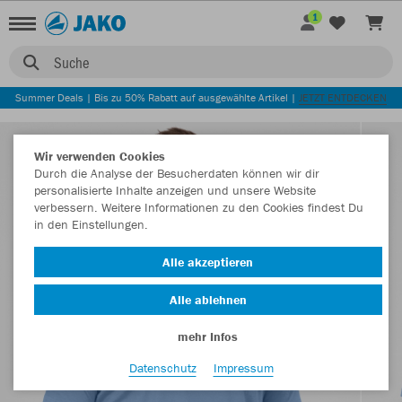
1
Suche
Summer Deals | Bis zu 50% Rabatt auf ausgewählte Artikel |
JETZT ENTDECKEN
Wir verwenden Cookies
Durch die Analyse der Besucherdaten können wir dir
personalisierte Inhalte anzeigen und unsere Website
verbessern. Weitere Informationen zu den Cookies findest Du
in den Einstellungen.
Alle akzeptieren
Alle ablehnen
mehr Infos
Datenschutz
Impressum