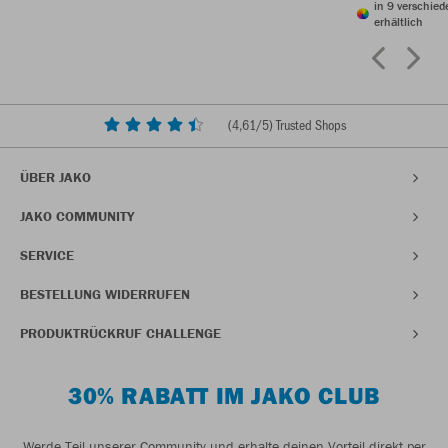
in 9 verschie
erhältlich
(
4,61
/5) Trusted Shops
ÜBER JAKO
JAKO COMMUNITY
SERVICE
BESTELLUNG WIDERRUFEN
PRODUKTRÜCKRUF CHALLENGE
30% RABATT IM JAKO CLUB
Werde Teil unserer Community und erhalte deinen Vorteil direkt per