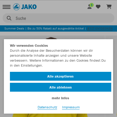
1
Suche
Summer Deals | Bis zu 50% Rabatt auf ausgewählte Artikel |
JETZT ENTDECKEN
Wir verwenden Cookies
Durch die Analyse der Besucherdaten können wir dir
personalisierte Inhalte anzeigen und unsere Website
verbessern. Weitere Informationen zu den Cookies findest Du
in den Einstellungen.
Alle akzeptieren
Alle ablehnen
mehr Infos
Datenschutz
Impressum