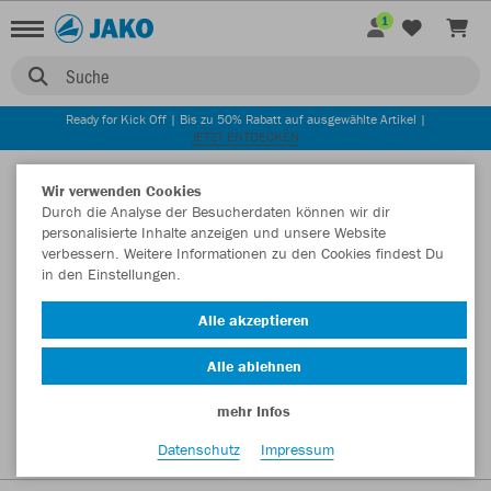
1
Suche
Ready for Kick Off | Bis zu 50% Rabatt auf ausgewählte Artikel |
JETZT ENTDECKEN
Startseite
Wir verwenden Cookies
Durch die Analyse der Besucherdaten können wir dir
personalisierte Inhalte anzeigen und unsere Website
verbessern. Weitere Informationen zu den Cookies findest Du
in den Einstellungen.
Alle akzeptieren
Alle ablehnen
mehr Infos
Datenschutz
Impressum