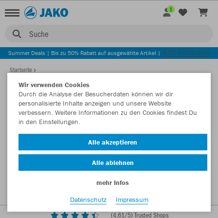
1
Suche
Summer Deals | Bis zu 50% Rabatt auf ausgewählte Artikel |
JETZT ENTDECKEN
Startseite
Wir verwenden Cookies
Durch die Analyse der Besucherdaten können wir dir
personalisierte Inhalte anzeigen und unsere Website
verbessern. Weitere Informationen zu den Cookies findest Du
in den Einstellungen.
Alle akzeptieren
Alle ablehnen
mehr Infos
Datenschutz
Impressum
(
4,61
/5) Trusted Shops