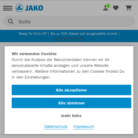
1
Suche
Ready for Kick Off | Bis zu 50% Rabatt auf ausgewählte Artikel |
JETZT ENTDECKEN
Startseite
Wir verwenden Cookies
Durch die Analyse der Besucherdaten können wir dir
personalisierte Inhalte anzeigen und unsere Website
verbessern. Weitere Informationen zu den Cookies findest Du
in den Einstellungen.
Alle akzeptieren
Alle ablehnen
mehr Infos
Datenschutz
Impressum