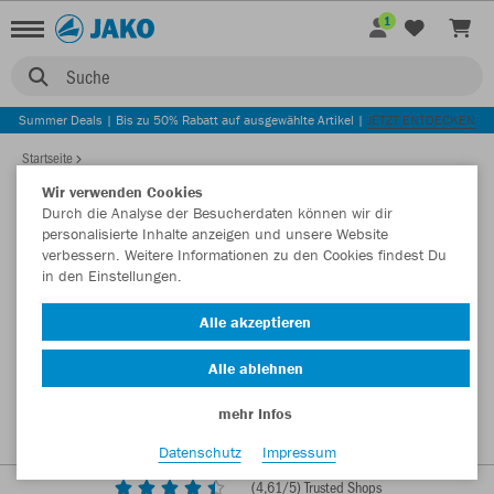
1
Suche
Summer Deals | Bis zu 50% Rabatt auf ausgewählte Artikel |
JETZT ENTDECKEN
Startseite
Wir verwenden Cookies
Durch die Analyse der Besucherdaten können wir dir
personalisierte Inhalte anzeigen und unsere Website
verbessern. Weitere Informationen zu den Cookies findest Du
in den Einstellungen.
Alle akzeptieren
Alle ablehnen
mehr Infos
Datenschutz
Impressum
(
4,61
/5) Trusted Shops