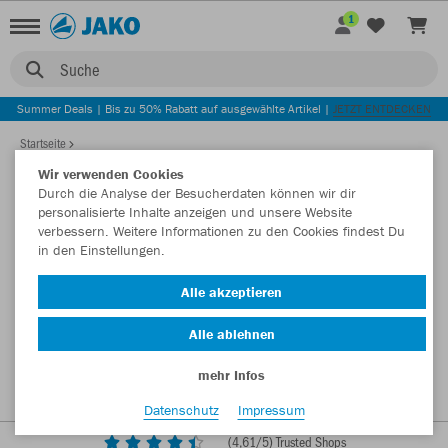
1
Suche
Summer Deals | Bis zu 50% Rabatt auf ausgewählte Artikel |
JETZT ENTDECKEN
Startseite
Wir verwenden Cookies
Durch die Analyse der Besucherdaten können wir dir
personalisierte Inhalte anzeigen und unsere Website
verbessern. Weitere Informationen zu den Cookies findest Du
in den Einstellungen.
Alle akzeptieren
Alle ablehnen
mehr Infos
Datenschutz
Impressum
(
4,61
/5) Trusted Shops