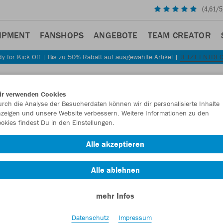
(
4,61
/5
IPMENT
FANSHOPS
ANGEBOTE
TEAM CREATOR
y for Kick Off | Bis zu 50% Rabatt auf ausgewählte Artikel |
JETZT ENTDE
ir verwenden Cookies
rch die Analyse der Besucherdaten können wir dir personalisierte Inhalte
zeigen und unsere Website verbessern. Weitere Informationen zu den
okies findest Du in den Einstellungen.
Alle akzeptieren
Alle ablehnen
mehr Infos
Datenschutz
Impressum