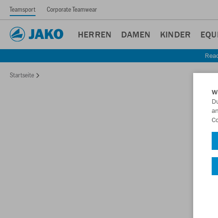
Teamsport
Corporate Teamwear
HERREN
DAMEN
KINDER
EQU
Read
Startseite
W
Du
an
Co