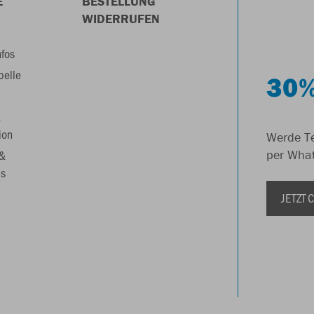
E
BESTELLUNG
WIDERRUFEN
nfos
belle
30%
&
ion
Werde Te
 &
per Wha
s
JETZT