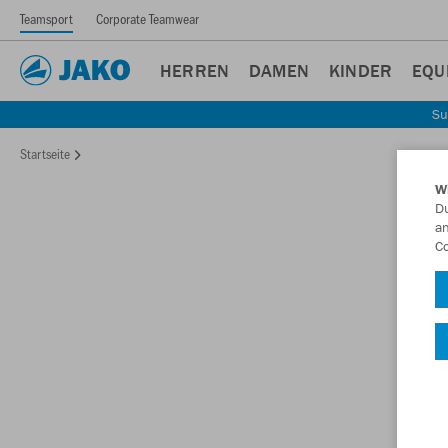
Teamsport
Corporate Teamwear
HERREN
DAMEN
KINDER
EQU
Su
Startseite
W
Du
an
Co