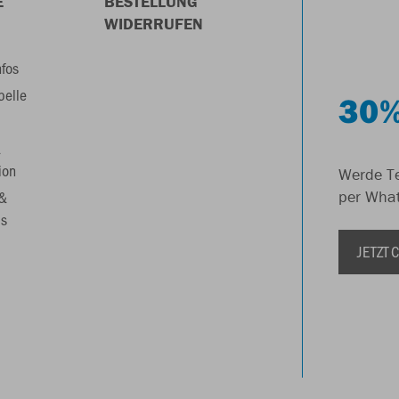
E
BESTELLUNG
WIDERRUFEN
nfos
belle
30%
&
ion
Werde Te
 &
per Wha
s
JETZT