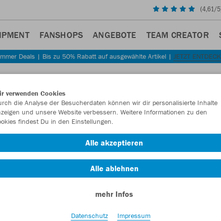
(
4,61
/5
IPMENT
FANSHOPS
ANGEBOTE
TEAM CREATOR
mmer Deals | Bis zu 50% Rabatt auf ausgewählte Artikel |
JETZT ENTDEC
ir verwenden Cookies
rch die Analyse der Besucherdaten können wir dir personalisierte Inhalte
zeigen und unsere Website verbessern. Weitere Informationen zu den
okies findest Du in den Einstellungen.
Alle akzeptieren
Alle ablehnen
mehr Infos
Datenschutz
Impressum