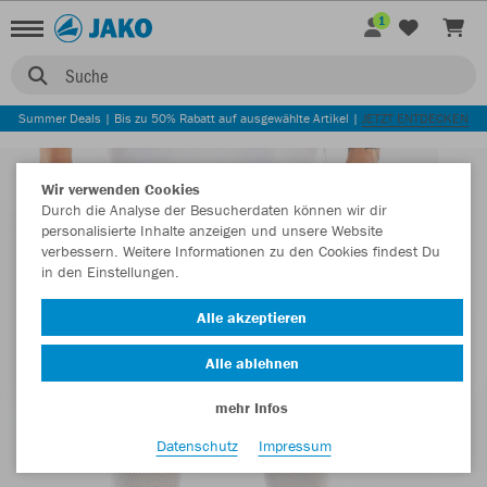
1
Suche
Summer Deals | Bis zu 50% Rabatt auf ausgewählte Artikel |
JETZT ENTDECKEN
Wir verwenden Cookies
Durch die Analyse der Besucherdaten können wir dir
personalisierte Inhalte anzeigen und unsere Website
verbessern. Weitere Informationen zu den Cookies findest Du
in den Einstellungen.
Alle akzeptieren
Alle ablehnen
mehr Infos
Datenschutz
Impressum