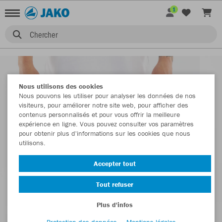
1
Chercher
Nous utilisons des cookies
Nous pouvons les utiliser pour analyser les données de nos
visiteurs, pour améliorer notre site web, pour afficher des
contenus personnalisés et pour vous offrir la meilleure
expérience en ligne. Vous pouvez consulter vos paramètres
pour obtenir plus d'informations sur les cookies que nous
utilisons.
Accepter tout
Tout refuser
Plus d'infos
Protection des données
Mentions légales