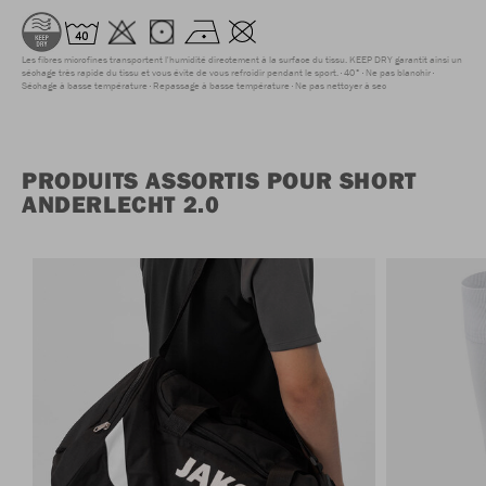
Les fibres microfines transportent l'humidité directement à la surface du tissu. KEEP DRY garantit ainsi un
séchage très rapide du tissu et vous évite de vous refroidir pendant le sport.
40°
Ne pas blanchir
Séchage à basse température
Repassage à basse température
Ne pas nettoyer à sec
PRODUITS ASSORTIS POUR SHORT
ANDERLECHT 2.0