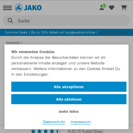
1
Suche
Summer Deals | Bis zu 50% Rabatt auf ausgewählte Artikel |
JETZT ENTDECKEN
Startseite
Wir verwenden Cookies
Durch die Analyse der Besucherdaten können wir dir
personalisierte Inhalte anzeigen und unsere Website
verbessern. Weitere Informationen zu den Cookies findest Du
in den Einstellungen.
Alle akzeptieren
Alle ablehnen
mehr Infos
Datenschutz
Impressum
(
4,61
/5) Trusted Shops