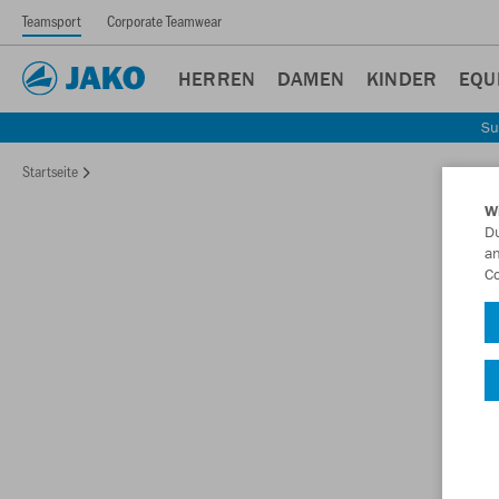
Teamsport
Corporate Teamwear
HERREN
DAMEN
KINDER
EQU
Su
Startseite
W
Du
an
Co