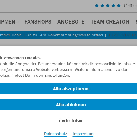
(
4,61
/5
IPMENT
FANSHOPS
ANGEBOTE
TEAM CREATOR
mmer Deals | Bis zu 50% Rabatt auf ausgewählte Artikel |
JETZT ENTDEC
ir verwenden Cookies
rch die Analyse der Besucherdaten können wir dir personalisierte Inhalte
zeigen und unsere Website verbessern. Weitere Informationen zu den
okies findest Du in den Einstellungen.
Alle akzeptieren
Alle ablehnen
mehr Infos
Datenschutz
Impressum