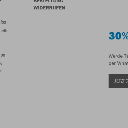
E
BESTELLUNG
WIDERRUFEN
nfos
belle
30%
&
ion
Werde Te
 &
per Wha
s
JETZT