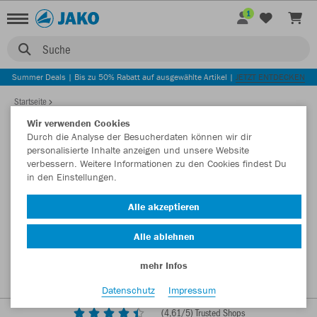
1
Suche
Summer Deals | Bis zu 50% Rabatt auf ausgewählte Artikel |
JETZT ENTDECKEN
Startseite
Wir verwenden Cookies
Durch die Analyse der Besucherdaten können wir dir
personalisierte Inhalte anzeigen und unsere Website
verbessern. Weitere Informationen zu den Cookies findest Du
in den Einstellungen.
Alle akzeptieren
Alle ablehnen
mehr Infos
Datenschutz
Impressum
(
4,61
/5) Trusted Shops