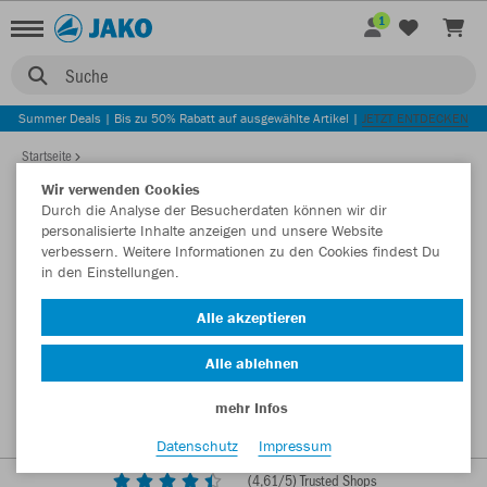
1
Suche
Summer Deals | Bis zu 50% Rabatt auf ausgewählte Artikel |
JETZT ENTDECKEN
Startseite
Wir verwenden Cookies
Durch die Analyse der Besucherdaten können wir dir
personalisierte Inhalte anzeigen und unsere Website
verbessern. Weitere Informationen zu den Cookies findest Du
in den Einstellungen.
Alle akzeptieren
Alle ablehnen
mehr Infos
Datenschutz
Impressum
(
4,61
/5) Trusted Shops