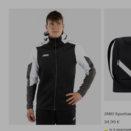
JAKO Sporttas
34,99 €
in 5 verschie