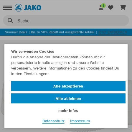
1
Suche
Summer Deals | Bis zu 50% Rabatt auf ausgewählte Artikel |
JETZT ENTDECKEN
Wir verwenden Cookies
Durch die Analyse der Besucherdaten können wir dir
personalisierte Inhalte anzeigen und unsere Website
verbessern. Weitere Informationen zu den Cookies findest Du
in den Einstellungen.
Alle akzeptieren
Alle ablehnen
mehr Infos
Datenschutz
Impressum