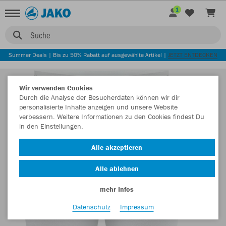
1
Suche
Summer Deals | Bis zu 50% Rabatt auf ausgewählte Artikel |
JETZT ENTDECKEN
Wir verwenden Cookies
Durch die Analyse der Besucherdaten können wir dir
personalisierte Inhalte anzeigen und unsere Website
verbessern. Weitere Informationen zu den Cookies findest Du
in den Einstellungen.
Alle akzeptieren
Alle ablehnen
mehr Infos
Datenschutz
Impressum