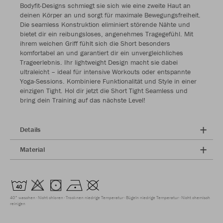
Bodyfit-Designs schmiegt sie sich wie eine zweite Haut an
deinen Körper an und sorgt für maximale Bewegungsfreiheit.
Die seamless Konstruktion eliminiert störende Nähte und
bietet dir ein reibungsloses, angenehmes Tragegefühl. Mit
ihrem weichen Griff fühlt sich die Short besonders
komfortabel an und garantiert dir ein unvergleichliches
Trageerlebnis. Ihr lightweight Design macht sie dabei
ultraleicht – ideal für intensive Workouts oder entspannte
Yoga-Sessions. Kombiniere Funktionalität und Style in einer
einzigen Tight. Hol dir jetzt die Short Tight Seamless und
bring dein Training auf das nächste Level!
Details
Material
40° waschen
Nicht chloren
Trocknen niedrige Temperatur
Bügeln niedrige Temperatur
Nicht chemisch
reinigen