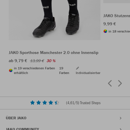
JAKO Stutzen
9,99 €
in 18 verschie
JAKO Sporthose Manchester 2.0 ohne Innenslip
ab 9,79 €
13,99 €
30 %
in 19 verschiedenen Farben
19
erhältlich
Farben
Individualisierbar
(
4,61
/5) Trusted Shops
ÜBER JAKO
JAKO COMMUNITY