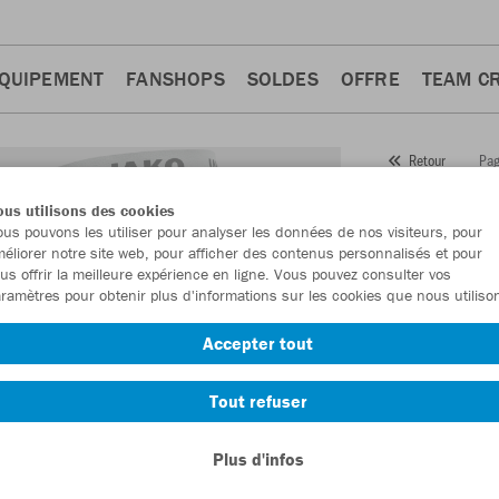
QUIPEMENT
FANSHOPS
SOLDES
OFFRE
TEAM C
Pag
Retour
JAKO
us utilisons des cookies
us pouvons les utiliser pour analyser les données de nos visiteurs, pour
Numéro d’article
éliorer notre site web, pour afficher des contenus personnalisés et pour
us offrir la meilleure expérience en ligne. Vous pouvez consulter vos
ramètres pour obtenir plus d'informations sur les cookies que nous utiliso
En tant que me
Accepter tout
commande.
De
Tout refuser
Plus d'infos