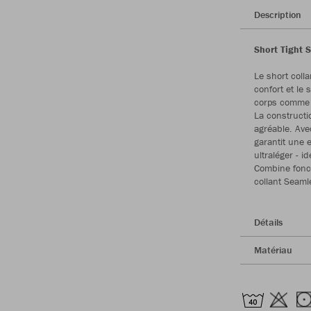
Description
Short Tight 
Le short coll
confort et le 
corps comme 
La constructi
agréable. Ave
garantit une 
ultraléger - i
Combine foncti
collant Seaml
Détails
Matériau