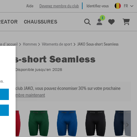
Aide
Devenez membre du club
Identifiez-vous
FR
1
REATOR
CHAUSSURES
e d'accueil
Hommes
Vêtements de sport
JAKO Sous-short Seamless
Sous-short Seamless
:
8559
- Disponible jusqu'en 2028
ns.
mbre du club JAKO, vous pouvez économiser 30% sur votre prochaine
venir membre maintenant