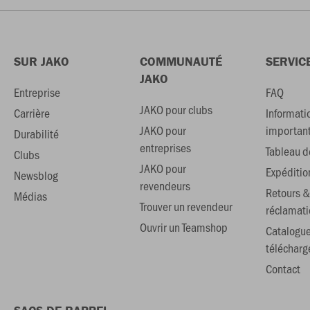
SUR JAKO
COMMUNAUTÉ
SERVIC
JAKO
Entreprise
FAQ
JAKO pour clubs
Carrière
Informati
JAKO pour
importan
Durabilité
entreprises
Tableau de
Clubs
JAKO pour
Expéditio
Newsblog
revendeurs
Retours &
Médias
Trouver un revendeur
réclamati
Ouvrir un Teamshop
Catalogu
téléchar
Contact