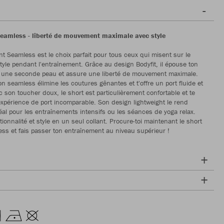
Seamless - liberté de mouvement maximale avec style
ant Seamless est le choix parfait pour tous ceux qui misent sur le
style pendant l'entraînement. Grâce au design Bodyfit, il épouse ton
une seconde peau et assure une liberté de mouvement maximale.
on seamless élimine les coutures gênantes et t'offre un port fluide et
c son toucher doux, le short est particulièrement confortable et te
expérience de port incomparable. Son design lightweight le rend
déal pour les entraînements intensifs ou les séances de yoga relax.
onnalité et style en un seul collant. Procure-toi maintenant le short
ess et fais passer ton entraînement au niveau supérieur !