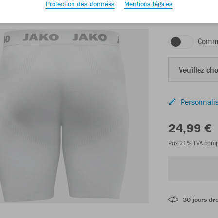
Protection des données
Mentions légales
blanc
Comma
Veuillez choi
Personnalis
24,99 €
Prix 21% TVA comp
30 jours dro