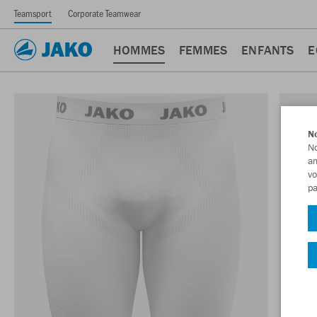
Teamsport
Corporate Teamwear
HOMMES
FEMMES
ENFANTS
E
No
No
am
vo
pa