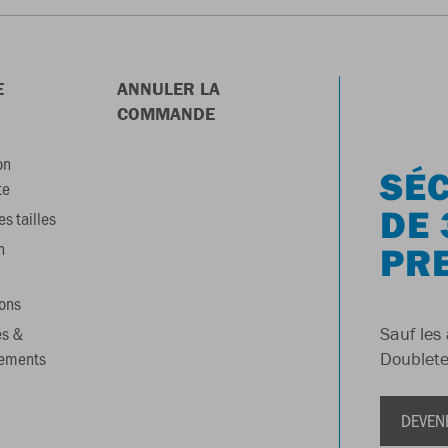
E
ANNULER LA
COMMANDE
on
SÉC
te
DE 
s tailles
n
PR
ons
es &
Sauf les 
gements
Doublete
DEVEN