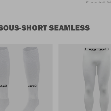
40°
Ne pas blanchir
Séc
 SOUS-SHORT SEAMLESS