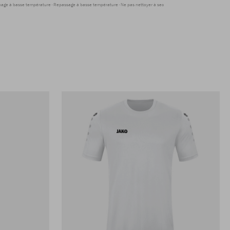
hage à basse température
Repassage à basse température
Ne pas nettoyer à sec