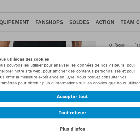
QUIPEMENT
FANSHOPS
SOLDES
ACTION
TEAM 
Pag
Retour
JAKO
us utilisons des cookies
us pouvons les utiliser pour analyser les données de nos visiteurs, pour
Numéro d’article
éliorer notre site web, pour afficher des contenus personnalisés et pour
us offrir la meilleure expérience en ligne. Vous pouvez consulter vos
ramètres pour obtenir plus d'informations sur les cookies que nous utiliso
En tant que me
Accepter tout
commande.
De
Tout refuser
Plus d'infos