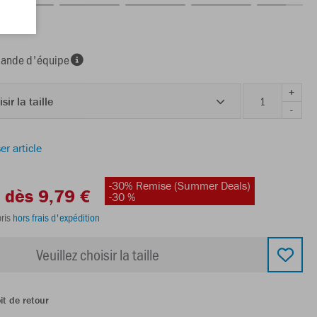
nde d'équipe
+
sir la taille
-
er article
-30% Remise (Summer Deals)
dès 9,79 €
-30 %
ris
hors frais d'expédition
Veuillez choisir la taille
it de retour