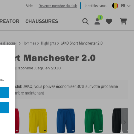
Aide
Devenez membre du club
Identifiez-vous
FR
1
CREATOR
CHAUSSURES
e d'accueil
Hommes
Highlights
JAKO Short Manchester 2.0
Short Manchester 2.0
:
4400
- Disponible jusqu'en 2030
ns.
mbre du club JAKO, vous pouvez économiser 30% sur votre prochaine
venir membre maintenant