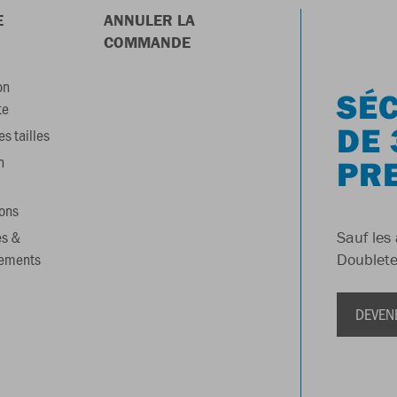
E
ANNULER LA
COMMANDE
on
SÉC
te
DE 
s tailles
n
PR
ons
es &
Sauf les 
gements
Doublete
DEVEN