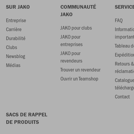
SUR JAKO
COMMUNAUTÉ
SERVIC
JAKO
Entreprise
FAQ
JAKO pour clubs
Carrière
Informati
JAKO pour
importan
Durabilité
entreprises
Tableau de
Clubs
JAKO pour
Expéditio
Newsblog
revendeurs
Retours &
Médias
Trouver un revendeur
réclamati
Ouvrir un Teamshop
Catalogu
téléchar
Contact
SACS DE RAPPEL
DE PRODUITS