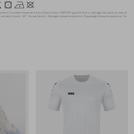
sportent l'humidité directement à la surface du tissu. KEEP DRY garantit ainsi un séchage très rapide du tissu et
r pendant le sport.
40°
Ne pas blanchir
Séchage à basse température
Repassage à basse température
Ne