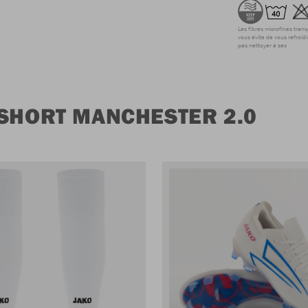
Les fibres microfines tran
vous évite de vous refroidi
pas nettoyer à sec
 SHORT MANCHESTER 2.0