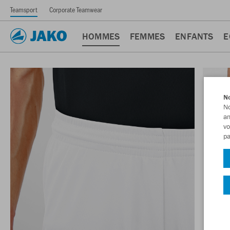
Teamsport
Corporate Teamwear
HOMMES
FEMMES
ENFANTS
E
No
No
am
vo
pa