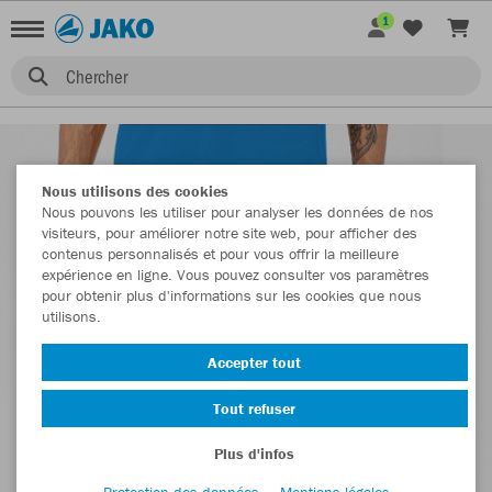
1
Chercher
Nous utilisons des cookies
Nous pouvons les utiliser pour analyser les données de nos
visiteurs, pour améliorer notre site web, pour afficher des
contenus personnalisés et pour vous offrir la meilleure
expérience en ligne. Vous pouvez consulter vos paramètres
pour obtenir plus d'informations sur les cookies que nous
utilisons.
Accepter tout
Tout refuser
Plus d'infos
Protection des données
Mentions légales