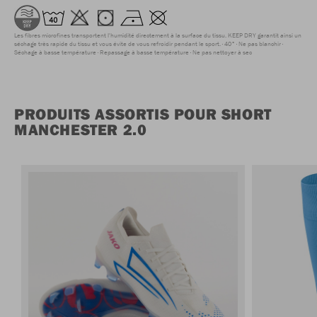
Les fibres microfines transportent l'humidité directement à la surface du tissu. KEEP DRY garantit ainsi un
séchage très rapide du tissu et vous évite de vous refroidir pendant le sport.
40°
Ne pas blanchir
Séchage à basse température
Repassage à basse température
Ne pas nettoyer à sec
PRODUITS ASSORTIS POUR SHORT
MANCHESTER 2.0