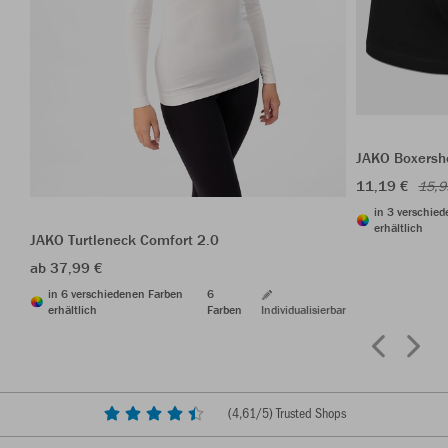
JAKO Boxersho
11,19 €
15,9
in 3 verschie
erhältlich
JAKO Turtleneck Comfort 2.0
ab 37,99 €
in 6 verschiedenen Farben
6
erhältlich
Farben
Individualisierbar
(
4,61
/5) Trusted Shops