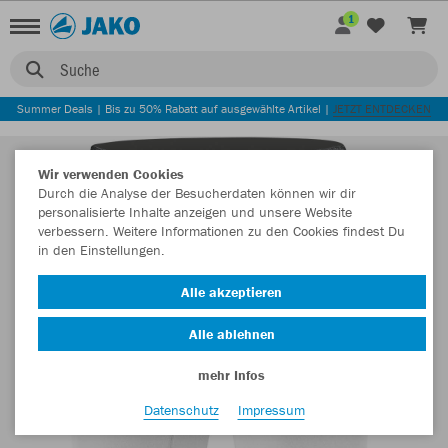
1
Suche
Summer Deals | Bis zu 50% Rabatt auf ausgewählte Artikel |
JETZT ENTDECKEN
Wir verwenden Cookies
Durch die Analyse der Besucherdaten können wir dir
personalisierte Inhalte anzeigen und unsere Website
verbessern. Weitere Informationen zu den Cookies findest Du
in den Einstellungen.
Alle akzeptieren
Alle ablehnen
mehr Infos
Datenschutz
Impressum