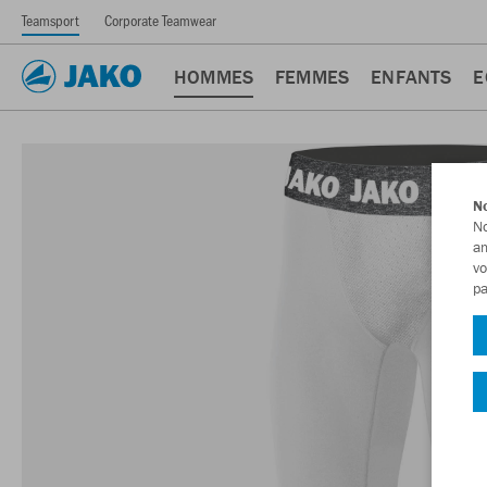
Teamsport
Corporate Teamwear
HOMMES
FEMMES
ENFANTS
E
No
No
am
vo
pa