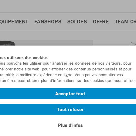
QUIPEMENT
FANSHOPS
SOLDES
OFFRE
TEAM C
Pa
Retour
d'a
us utilisons des cookies
JAKO
us pouvons les utiliser pour analyser les données de nos visiteurs, pour
éliorer notre site web, pour afficher des contenus personnalisés et pour
2.0
us offrir la meilleure expérience en ligne. Vous pouvez consulter vos
ramètres pour obtenir plus d'informations sur les cookies que nous utiliso
Numéro d’article
Accepter tout
En tant que me
Tout refuser
commande.
De
Plus d'infos