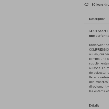
30 jours dro
Description
JAKO Short 
une performa
Underwear hau
COMPRESSION 2
ou les journée
comme une se
supplémentair
cuisses. Le m
de polyester 
flatlock rédui
des matières 
directement ve
les enfants e
Détails