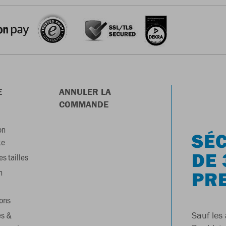
E
ANNULER LA
COMMANDE
on
SÉC
te
DE 
s tailles
n
PR
ons
es &
Sauf les 