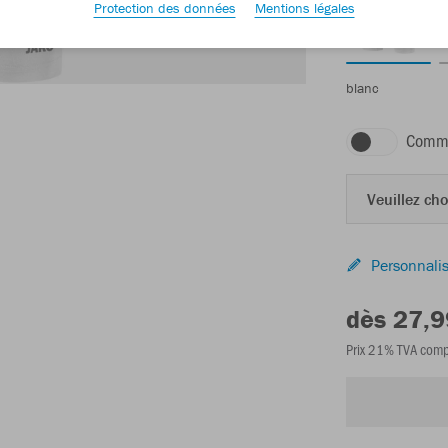
Protection des données
Mentions légales
blanc
Comma
Veuillez choi
Personnalis
dès 27,9
Prix 21% TVA comp