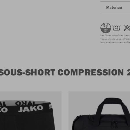
Matériau
Les fibres microfines tran
vous évite de vous refroidi
température moyenne
Ne
 SOUS-SHORT COMPRESSION 