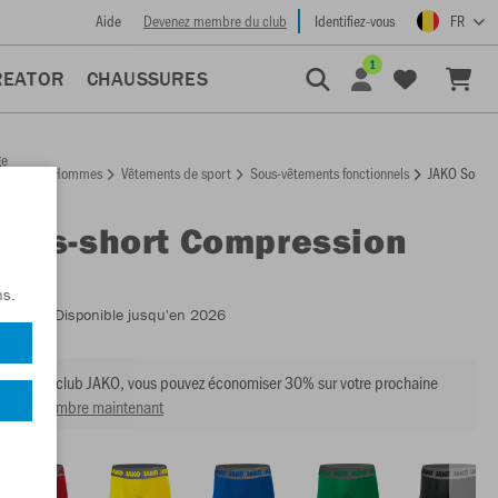
Aide
Devenez membre du club
Identifiez-vous
FR
1
REATOR
CHAUSSURES
ge
Hommes
Vêtements de sport
Sous-vêtements fonctionnels
JAKO Sous-s
ccueil
Sous-short Compression
ns.
:
8551
- Disponible jusqu'en 2026
mbre du club JAKO, vous pouvez économiser 30% sur votre prochaine
venir membre maintenant