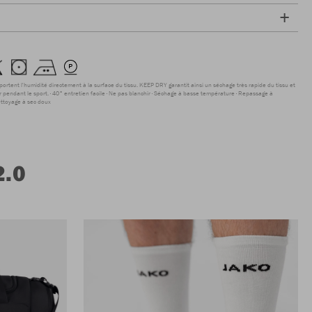
sportent l'humidité directement à la surface du tissu. KEEP DRY garantit ainsi un séchage très rapide du tissu et
r pendant le sport.
40° entretien facile
Ne pas blanchir
Séchage à basse température
Repassage à
ttoyage à sec doux
2.0