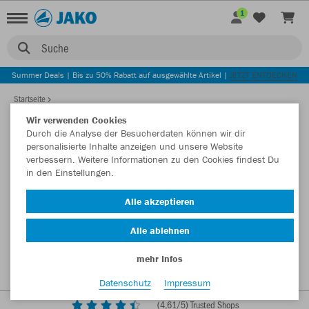
1
Suche
Summer Deals | Bis zu 50% Rabatt auf ausgewählte Artikel |
JETZT ENTDECKEN
Startseite
Wir verwenden Cookies
Durch die Analyse der Besucherdaten können wir dir
personalisierte Inhalte anzeigen und unsere Website
verbessern. Weitere Informationen zu den Cookies findest Du
in den Einstellungen.
Alle akzeptieren
Alle ablehnen
mehr Infos
Datenschutz
Impressum
(
4,61
/5) Trusted Shops