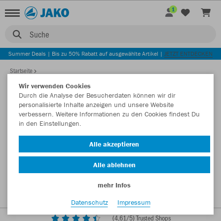
1
Suche
Summer Deals | Bis zu 50% Rabatt auf ausgewählte Artikel |
JETZT ENTDECKEN
Startseite
Wir verwenden Cookies
Durch die Analyse der Besucherdaten können wir dir
personalisierte Inhalte anzeigen und unsere Website
verbessern. Weitere Informationen zu den Cookies findest Du
in den Einstellungen.
Alle akzeptieren
Alle ablehnen
mehr Infos
Datenschutz
Impressum
(
4,61
/5) Trusted Shops