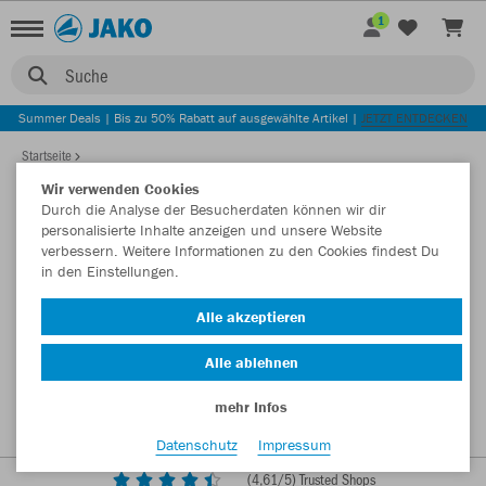
1
Suche
Summer Deals | Bis zu 50% Rabatt auf ausgewählte Artikel |
JETZT ENTDECKEN
Startseite
Wir verwenden Cookies
Durch die Analyse der Besucherdaten können wir dir
personalisierte Inhalte anzeigen und unsere Website
verbessern. Weitere Informationen zu den Cookies findest Du
in den Einstellungen.
Alle akzeptieren
Alle ablehnen
mehr Infos
Datenschutz
Impressum
(
4,61
/5) Trusted Shops