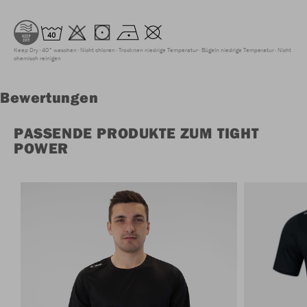
Keep Dry
40° waschen
Nicht chloren
Trocknen niedrige Temperatur
Bügeln niedrige Temperatur
Nicht
chemisch reinigen
Bewertungen
PASSENDE PRODUKTE ZUM TIGHT
POWER