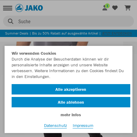
1
Suche
Summer Deals | Bis zu 50% Rabatt auf ausgewählte Artikel |
JETZT ENTDECKEN
Wir verwenden Cookies
Durch die Analyse der Besucherdaten können wir dir
personalisierte Inhalte anzeigen und unsere Website
verbessern. Weitere Informationen zu den Cookies findest Du
in den Einstellungen.
Alle akzeptieren
Alle ablehnen
mehr Infos
Datenschutz
Impressum