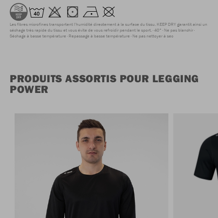
Les fibres microfines transportent l'humidité directement à la surface du tissu. KEEP DRY garantit ainsi un
séchage très rapide du tissu et vous évite de vous refroidir pendant le sport.
40°
Ne pas blanchir
Séchage à basse température
Repassage à basse température
Ne pas nettoyer à sec
PRODUITS ASSORTIS POUR LEGGING
POWER