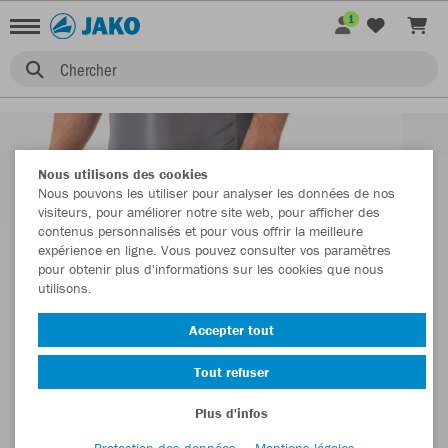
1
Chercher
Nous utilisons des cookies
Nous pouvons les utiliser pour analyser les données de nos
visiteurs, pour améliorer notre site web, pour afficher des
contenus personnalisés et pour vous offrir la meilleure
expérience en ligne. Vous pouvez consulter vos paramètres
pour obtenir plus d'informations sur les cookies que nous
utilisons.
Accepter tout
Tout refuser
Plus d'infos
Protection des données
Mentions légales