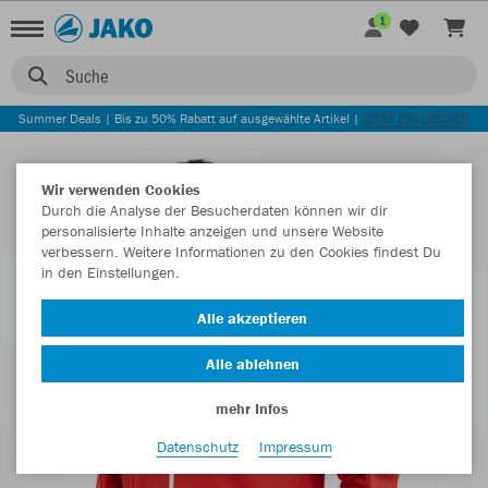
1
Suche
Summer Deals | Bis zu 50% Rabatt auf ausgewählte Artikel |
JETZT ENTDECKEN
Wir verwenden Cookies
Durch die Analyse der Besucherdaten können wir dir
personalisierte Inhalte anzeigen und unsere Website
verbessern. Weitere Informationen zu den Cookies findest Du
in den Einstellungen.
Alle akzeptieren
Alle ablehnen
mehr Infos
Datenschutz
Impressum