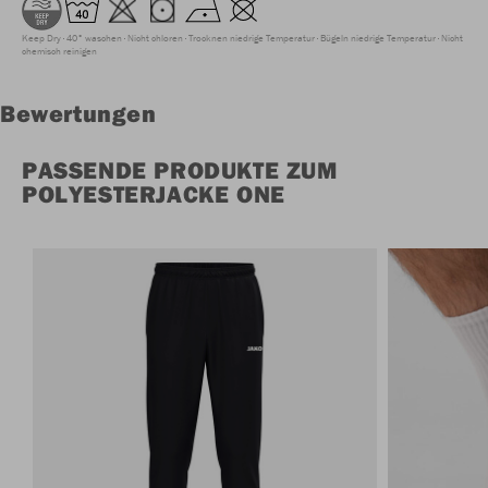
Keep Dry
40° waschen
Nicht chloren
Trocknen niedrige Temperatur
Bügeln niedrige Temperatur
Nicht
chemisch reinigen
Bewertungen
PASSENDE PRODUKTE ZUM
POLYESTERJACKE ONE