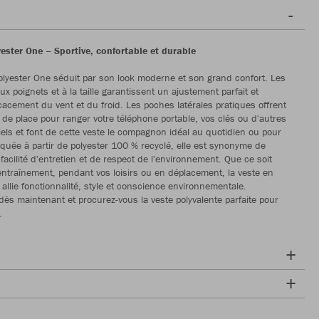
ester One – Sportive, confortable et durable
olyester One séduit par son look moderne et son grand confort. Les
x poignets et à la taille garantissent un ajustement parfait et
icacement du vent et du froid. Les poches latérales pratiques offrent
de place pour ranger votre téléphone portable, vos clés ou d'autres
iels et font de cette veste le compagnon idéal au quotidien ou pour
riquée à partir de polyester 100 % recyclé, elle est synonyme de
 facilité d'entretien et de respect de l'environnement. Que ce soit
l'entraînement, pendant vos loisirs ou en déplacement, la veste en
 allie fonctionnalité, style et conscience environnementale.
dès maintenant et procurez-vous la veste polyvalente parfaite pour
.