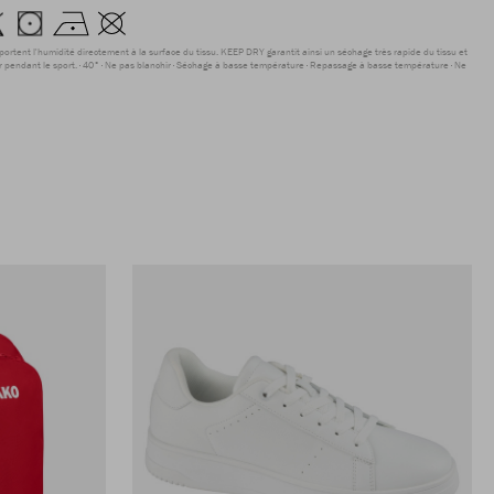
sportent l'humidité directement à la surface du tissu. KEEP DRY garantit ainsi un séchage très rapide du tissu et
r pendant le sport.
40°
Ne pas blanchir
Séchage à basse température
Repassage à basse température
Ne