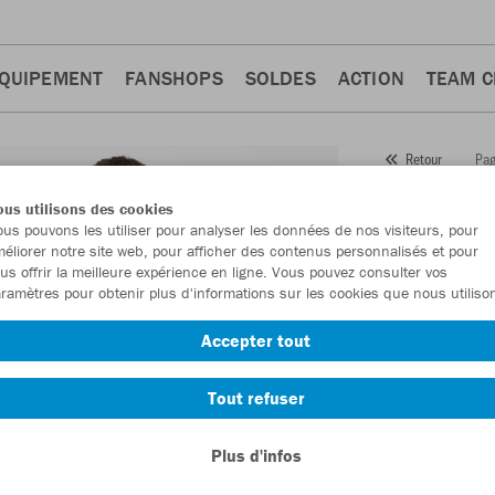
QUIPEMENT
FANSHOPS
SOLDES
ACTION
TEAM 
Pag
Retour
JAKO
us utilisons des cookies
us pouvons les utiliser pour analyser les données de nos visiteurs, pour
Numéro d’article
éliorer notre site web, pour afficher des contenus personnalisés et pour
us offrir la meilleure expérience en ligne. Vous pouvez consulter vos
ramètres pour obtenir plus d'informations sur les cookies que nous utiliso
En tant que me
Accepter tout
commande.
De
Tout refuser
Plus d'infos