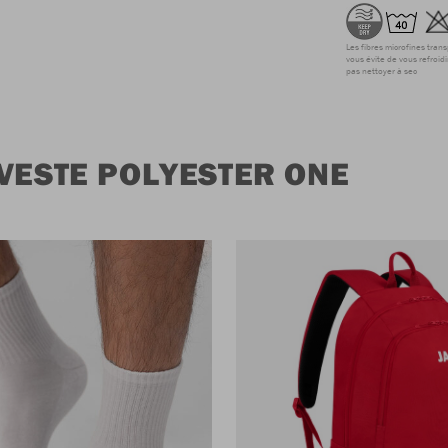
Les fibres microfines tran
vous évite de vous refroidi
pas nettoyer à sec
VESTE POLYESTER ONE