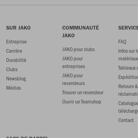
SUR JAKO
COMMUNAUTÉ
SERVIC
JAKO
Entreprise
FAQ
JAKO pour clubs
Carrière
Infos sur l
JAKO pour
matériau
Durabilité
entreprises
Tableaux d
Clubs
JAKO pour
Expéditio
Newsblog
revendeurs
Retours &
Médias
Trouver un revendeur
réclamati
Ouvrir un Teamshop
Catalogu
téléchar
Contact