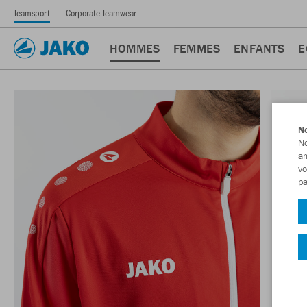
Teamsport
Corporate Teamwear
HOMMES
FEMMES
ENFANTS
E
No
No
am
vo
pa