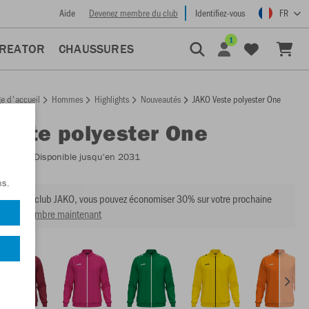
Aide
Devenez membre du club
Identifiez-vous
FR
1
CREATOR
CHAUSSURES
e d'accueil
Hommes
Highlights
Nouveautés
JAKO Veste polyester One
Veste polyester One
:
9300
- Disponible jusqu'en 2031
ns.
mbre du club JAKO, vous pouvez économiser 30% sur votre prochaine
venir membre maintenant