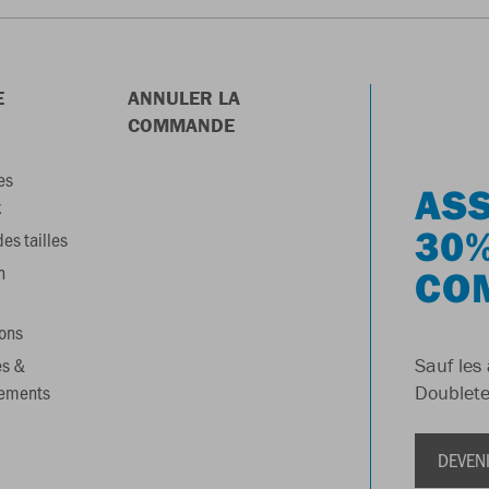
E
ANNULER LA
COMMANDE
es
ASS
x
30%
es tailles
n
CO
ons
es &
Sauf les 
gements
Doublete
DEVEN