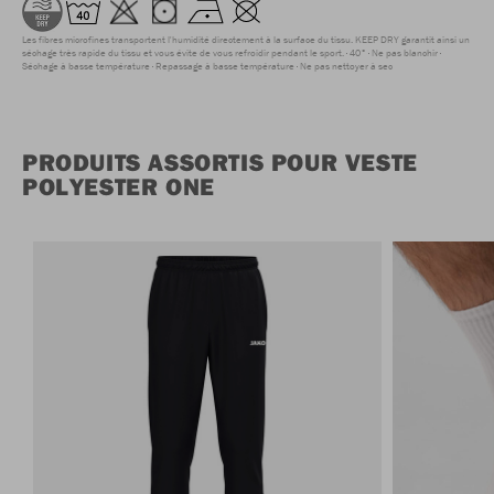
Les fibres microfines transportent l'humidité directement à la surface du tissu. KEEP DRY garantit ainsi un
séchage très rapide du tissu et vous évite de vous refroidir pendant le sport.
40°
Ne pas blanchir
Séchage à basse température
Repassage à basse température
Ne pas nettoyer à sec
PRODUITS ASSORTIS POUR VESTE
POLYESTER ONE