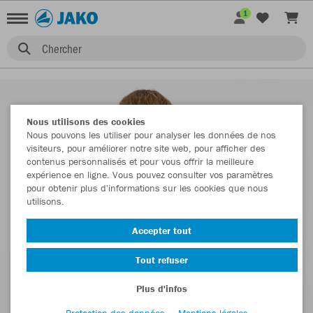
1
Chercher
Nous utilisons des cookies
Nous pouvons les utiliser pour analyser les données de nos
visiteurs, pour améliorer notre site web, pour afficher des
contenus personnalisés et pour vous offrir la meilleure
expérience en ligne. Vous pouvez consulter vos paramètres
pour obtenir plus d'informations sur les cookies que nous
utilisons.
Accepter tout
Tout refuser
Plus d'infos
Protection des données
Mentions légales