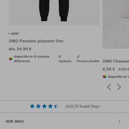
NEW!
JAKO Pantalon polyester One
dès 24,99 €
disponible en 8 couleurs
8
JAKO Chausset
différentes
Couleurs
Personnalisable
6,99 €
9,99 
disponible en 
(
4,61
/5) Trusted Shops
SUR JAKO