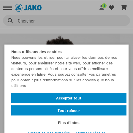
1
Chercher
Nous utilisons des cookies
Nous pouvons les utiliser pour analyser les données de nos
visiteurs, pour améliorer notre site web, pour afficher des
contenus personnalisés et pour vous offrir la meilleure
expérience en ligne. Vous pouvez consulter vos paramètres
pour obtenir plus d'informations sur les cookies que nous
utilisons.
Accepter tout
Tout refuser
Plus d'infos
Protection des données
Mentions légales