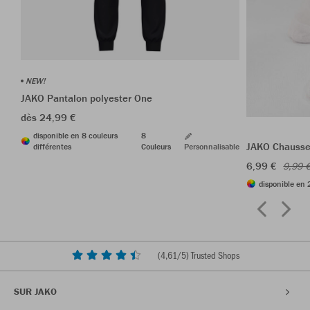
NEW!
JAKO Pantalon polyester One
dès 24,99 €
disponible en 8 couleurs
8
JAKO Chausset
différentes
Couleurs
Personnalisable
6,99 €
9,99 
disponible en 
(
4,61
/5) Trusted Shops
SUR JAKO