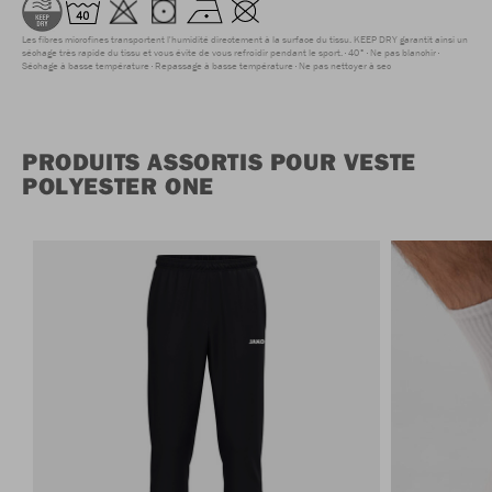
Les fibres microfines transportent l'humidité directement à la surface du tissu. KEEP DRY garantit ainsi un
séchage très rapide du tissu et vous évite de vous refroidir pendant le sport.
40°
Ne pas blanchir
Séchage à basse température
Repassage à basse température
Ne pas nettoyer à sec
PRODUITS ASSORTIS POUR VESTE
POLYESTER ONE