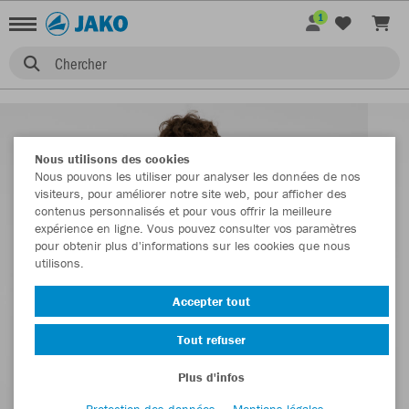
1
Chercher
Nous utilisons des cookies
Nous pouvons les utiliser pour analyser les données de nos
visiteurs, pour améliorer notre site web, pour afficher des
contenus personnalisés et pour vous offrir la meilleure
expérience en ligne. Vous pouvez consulter vos paramètres
pour obtenir plus d'informations sur les cookies que nous
utilisons.
Accepter tout
Tout refuser
Plus d'infos
Protection des données
Mentions légales