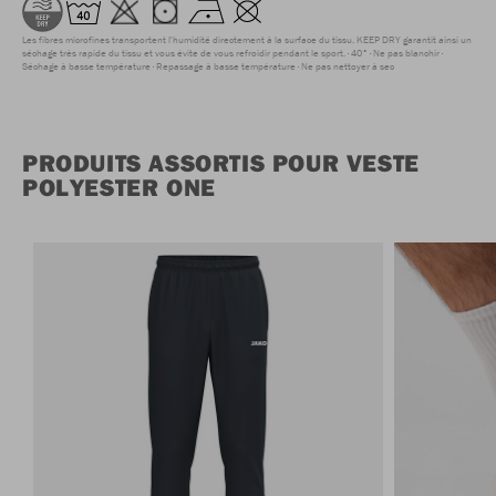
Les fibres microfines transportent l'humidité directement à la surface du tissu. KEEP DRY garantit ainsi un
séchage très rapide du tissu et vous évite de vous refroidir pendant le sport.
40°
Ne pas blanchir
Séchage à basse température
Repassage à basse température
Ne pas nettoyer à sec
PRODUITS ASSORTIS POUR VESTE
POLYESTER ONE