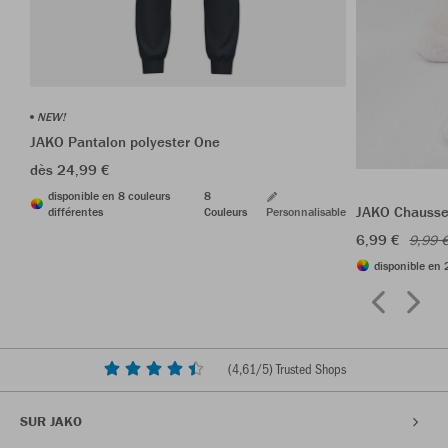
NEW!
JAKO Pantalon polyester One
dès 24,99 €
disponible en 8 couleurs
8
JAKO Chausset
différentes
Couleurs
Personnalisable
6,99 €
9,99 
disponible en 
(
4,61
/5) Trusted Shops
SUR JAKO