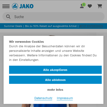
1
Suche
Summer Deals | Bis zu 50% Rabatt auf ausgewählte Artikel |
JETZT ENTDECKEN
Wir verwenden Cookies
Durch die Analyse der Besucherdaten können wir dir
personalisierte Inhalte anzeigen und unsere Website
verbessern. Weitere Informationen zu den Cookies findest Du
in den Einstellungen.
Alle akzeptieren
Alle ablehnen
mehr Infos
Datenschutz
Impressum