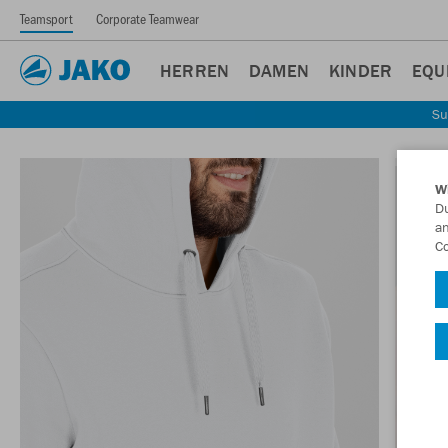
Teamsport
Corporate Teamwear
HERREN
DAMEN
KINDER
EQU
Su
W
Du
an
Co