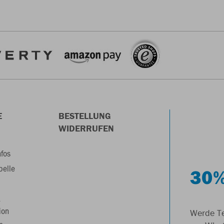
E
BESTELLUNG
WIDERRUFEN
nfos
belle
30%
&
ion
Werde Te