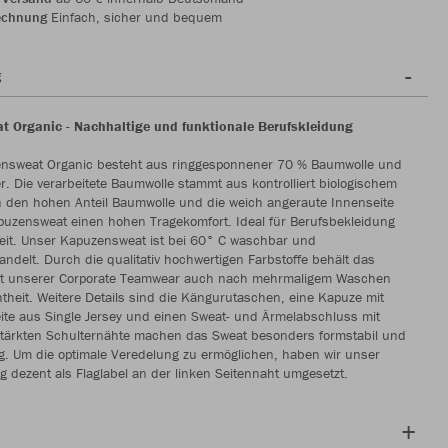
echnung
Einfach, sicher und bequem
g
 Organic - Nachhaltige und funktionale Berufskleidung
nsweat Organic besteht aus ringgesponnener 70 % Baumwolle und
r. Die verarbeitete Baumwolle stammt aus kontrolliert biologischem
 den hohen Anteil Baumwolle und die weich angeraute Innenseite
puzensweat einen hohen Tragekomfort. Ideal für Berufsbekleidung
zeit. Unser Kapuzensweat ist bei 60° C waschbar und
andelt. Durch die qualitativ hochwertigen Farbstoffe behält das
t unserer Corporate Teamwear auch nach mehrmaligem Waschen
theit. Weitere Details sind die Kängurutaschen, eine Kapuze mit
ite aus Single Jersey und einen Sweat- und Ärmelabschluss mit
rstärkten Schulternähte machen das Sweat besonders formstabil und
ig. Um die optimale Veredelung zu ermöglichen, haben wir unser
 dezent als Flaglabel an der linken Seitennaht umgesetzt.