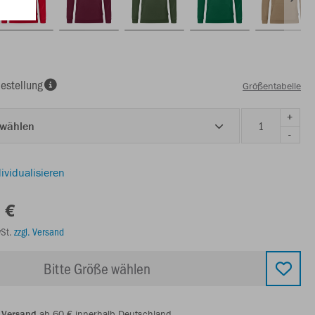
estellung
Größentabelle
+
 wählen
-
ividualisieren
 €
wSt.
zzgl. Versand
Bitte Größe wählen
 Versand
ab 60 € innerhalb Deutschland