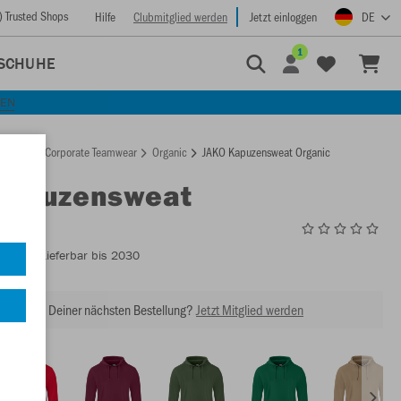
) Trusted Shops
Hilfe
Clubmitglied werden
Jetzt einloggen
DE
1
SCHUHE
KEN
rtseite
Corporate Teamwear
Organic
JAKO Kapuzensweat Organic
Kapuzensweat
ic
C6720
- Lieferbar bis 2030
abatt bei Deiner nächsten Bestellung?
Jetzt Mitglied werden