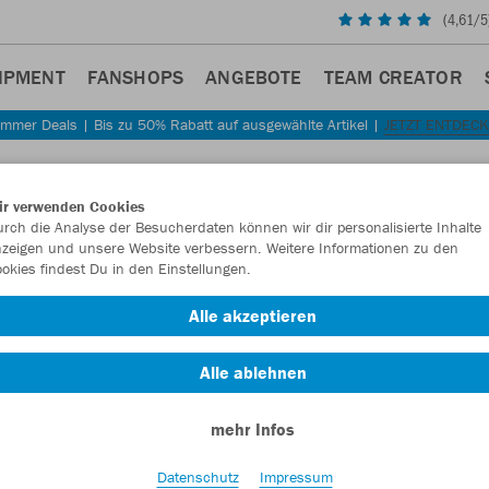
(
4,61
/5
IPMENT
FANSHOPS
ANGEBOTE
TEAM CREATOR
mmer Deals | Bis zu 50% Rabatt auf ausgewählte Artikel |
JETZT ENTDEC
Sta
Zurück
ir verwenden Cookies
JAKO
rch die Analyse der Besucherdaten können wir dir personalisierte Inhalte
zeigen und unsere Website verbessern. Weitere Informationen zu den
Organ
okies findest Du in den Einstellungen.
Artikelnummer:
Alle akzeptieren
Alle ablehnen
Lust auf 30% R
mehr Infos
Datenschutz
Impressum