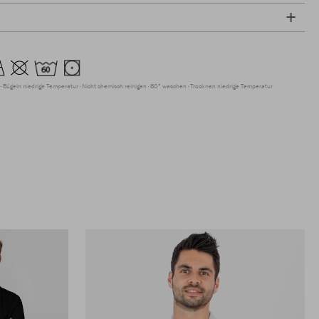
Bügeln niedrige Temperatur
Nicht chemisch reinigen
60° waschen
Trocknen niedrige Temperatur