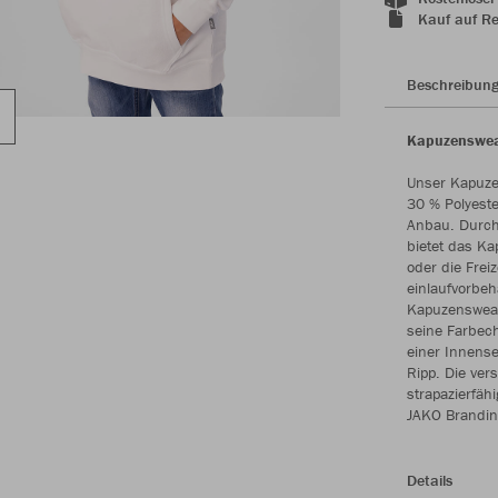
Kauf auf R
Beschreibun
Kapuzensweat
Unser Kapuze
30 % Polyeste
Anbau. Durch
bietet das Ka
oder die Frei
einlaufvorbeh
Kapuzenswea
seine Farbech
einer Innense
Ripp. Die ve
strapazierfäh
JAKO Branding
Details