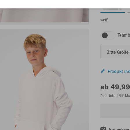
weiß
Teamb
Bitte Größe
Produkt ind
ab 49,99
Preis inkl. 19% M
Kostenloser