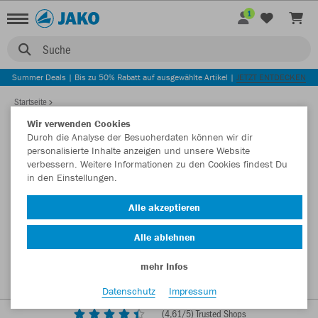
1
Suche
Summer Deals | Bis zu 50% Rabatt auf ausgewählte Artikel |
JETZT ENTDECKEN
Startseite
Wir verwenden Cookies
Durch die Analyse der Besucherdaten können wir dir
personalisierte Inhalte anzeigen und unsere Website
verbessern. Weitere Informationen zu den Cookies findest Du
in den Einstellungen.
Alle akzeptieren
Alle ablehnen
mehr Infos
Datenschutz
Impressum
(
4,61
/5) Trusted Shops