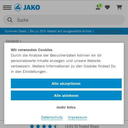
1
Suche
Summer Deals | Bis zu 50% Rabatt auf ausgewählte Artikel |
JETZT ENTDECKEN
Startseite
Wir verwenden Cookies
Durch die Analyse der Besucherdaten können wir dir
personalisierte Inhalte anzeigen und unsere Website
verbessern. Weitere Informationen zu den Cookies findest Du
in den Einstellungen.
Alle akzeptieren
Alle ablehnen
mehr Infos
Datenschutz
Impressum
(
4,61
/5) Trusted Shops