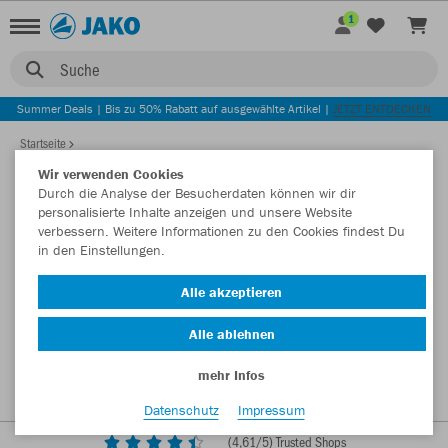
1
Suche
Summer Deals | Bis zu 50% Rabatt auf ausgewählte Artikel |
JETZT ENTDECKEN
Startseite
Wir verwenden Cookies
Durch die Analyse der Besucherdaten können wir dir
personalisierte Inhalte anzeigen und unsere Website
verbessern. Weitere Informationen zu den Cookies findest Du
in den Einstellungen.
Alle akzeptieren
Alle ablehnen
mehr Infos
Datenschutz
Impressum
(
4,61
/5) Trusted Shops