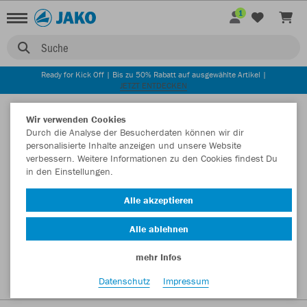
1
Suche
Ready for Kick Off | Bis zu 50% Rabatt auf ausgewählte Artikel |
JETZT ENTDECKEN
Startseite
Wir verwenden Cookies
Durch die Analyse der Besucherdaten können wir dir
personalisierte Inhalte anzeigen und unsere Website
verbessern. Weitere Informationen zu den Cookies findest Du
in den Einstellungen.
Alle akzeptieren
Alle ablehnen
mehr Infos
Datenschutz
Impressum