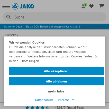
1
Suche
Summer Deals | Bis zu 50% Rabatt auf ausgewählte Artikel |
JETZT ENTDECKEN
Startseite
Wir verwenden Cookies
Durch die Analyse der Besucherdaten können wir dir
personalisierte Inhalte anzeigen und unsere Website
verbessern. Weitere Informationen zu den Cookies findest Du
in den Einstellungen.
Alle akzeptieren
Alle ablehnen
mehr Infos
Datenschutz
Impressum
(
4,61
/5) Trusted Shops