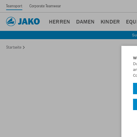
Teamsport
Corporate Teamwear
HERREN
DAMEN
KINDER
EQU
Su
Startseite
W
Du
an
Co