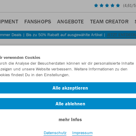
(
4,61
/5
IPMENT
FANSHOPS
ANGEBOTE
TEAM CREATOR
mmer Deals | Bis zu 50% Rabatt auf ausgewählte Artikel |
JETZT ENTDEC
ir verwenden Cookies
rch die Analyse der Besucherdaten können wir dir personalisierte Inhalte
zeigen und unsere Website verbessern. Weitere Informationen zu den
okies findest Du in den Einstellungen.
Alle akzeptieren
Alle ablehnen
mehr Infos
Datenschutz
Impressum