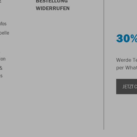
E
BESTELLUNG
WIDERRUFEN
nfos
belle
30%
&
ion
Werde Te
 &
per Wha
s
JETZT