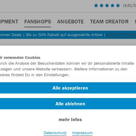
(
4,61
/5
IPMENT
FANSHOPS
ANGEBOTE
TEAM CREATOR
mmer Deals | Bis zu 50% Rabatt auf ausgewählte Artikel |
JETZT ENTDEC
Sta
Zurück
ir verwenden Cookies
JAKO
rch die Analyse der Besucherdaten können wir dir personalisierte Inhalte
zeigen und unsere Website verbessern. Weitere Informationen zu den
JAKO
okies findest Du in den Einstellungen.
Artikelnummer:
Alle akzeptieren
Alle ablehnen
Lust auf 30% R
mehr Infos
Datenschutz
Impressum