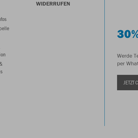
WIDERRUFEN
nfos
belle
30%
&
ion
Werde Te
 &
per Wha
s
JETZT