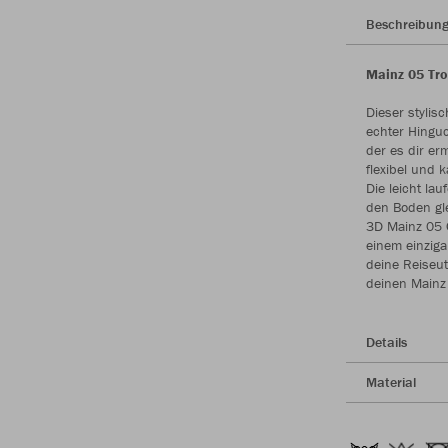
Beschreibun
Mainz 05 Tro
Dieser stylisc
echter Hinguc
der es dir er
flexibel und
Die leicht la
den Boden gle
3D Mainz 05 C
einem einzigar
deine Reiseut
deinen Mainz
Details
Material