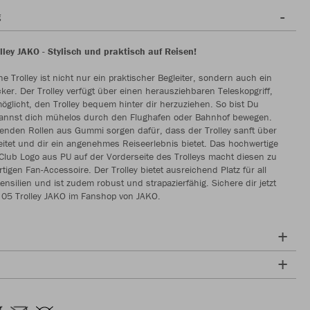
g
lley JAKO - Stylisch und praktisch auf Reisen!
he Trolley ist nicht nur ein praktischer Begleiter, sondern auch ein
ker. Der Trolley verfügt über einen herausziehbaren Teleskopgriff,
möglicht, den Trolley bequem hinter dir herzuziehen. So bist Du
 kannst dich mühelos durch den Flughafen oder Bahnhof bewegen.
ufenden Rollen aus Gummi sorgen dafür, dass der Trolley sanft über
itet und dir ein angenehmes Reiseerlebnis bietet. Das hochwertige
lub Logo aus PU auf der Vorderseite des Trolleys macht diesen zu
tigen Fan-Accessoire. Der Trolley bietet ausreichend Platz für all
ensilien und ist zudem robust und strapazierfähig. Sichere dir jetzt
 05 Trolley JAKO im Fanshop von JAKO.