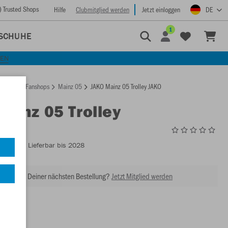
) Trusted Shops
Hilfe
Clubmitglied werden
Jetzt einloggen
DE
1
SCHUHE
KEN
rtseite
Fanshops
Mainz 05
JAKO Mainz 05 Trolley JAKO
Mainz 05 Trolley
MZ2088
- Lieferbar bis 2028
abatt bei Deiner nächsten Bestellung?
Jetzt Mitglied werden