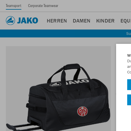
Teamsport
Corporate Teamwear
HERREN
DAMEN
KINDER
EQU
Su
W
Du
an
Co