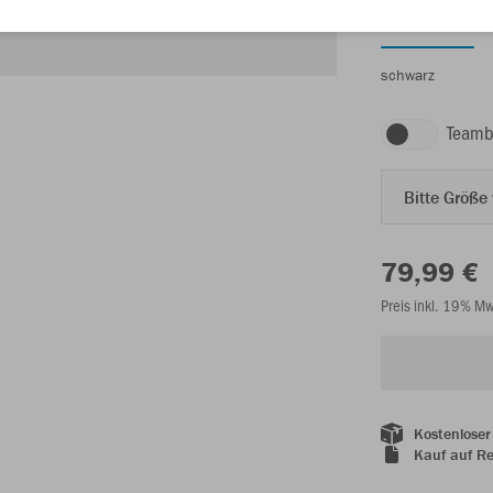
schwarz
Teamb
Bitte Größe
79,99 €
Preis inkl. 19% M
Kostenloser
Kauf auf R