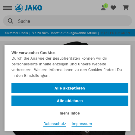
1
Suche
Summer Deals | Bis zu 50% Rabatt auf ausgewählte Artikel |
JETZT ENTDECKEN
Wir verwenden Cookies
Durch die Analyse der Besucherdaten können wir dir
personalisierte Inhalte anzeigen und unsere Website
verbessern. Weitere Informationen zu den Cookies findest Du
in den Einstellungen.
Alle akzeptieren
Alle ablehnen
mehr Infos
Datenschutz
Impressum